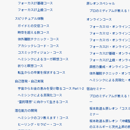
フォーカス27基礎コース
原レオンスペシャル
フォーカス27上級コース
プロのミディアムが教える
スピリチュアル体験
オンラインコース
ガイドとの交信コース
フォーカス10・オンライン
時空を超える旅コース
フォーカス12・オンライン
体外離脱テクニック・コース
フォーカス15・オンライン
アカシックレコード・コース
フォーカス21・オンライン
コスミックヴィジョン・コース
フォーカス27基礎・オンラ
ヘミシンクによるヨーガ瞑想コース
フォーカス27上級・オンラ
祈りと瞑想コース
直感力養成・オンラインコー
転生からの卒業を探求するコース
体外離脱テクニック・オン
ヘミシンクによる具現化・
自己啓発・自己実現
宇宙からお金の恵みを受け取るコース Part 1-2
宿泊セミナー
ヘミシンクによる具現化コース
プロのミディアムが教える
“霊的理想” に向かって生きるコース
ー
坂本政道＆原レオン「コス
潜在能力の開発
ミナー
ヘミシンクのコツ教えます！コース
坂本政道＆原レオン「沖縄聖
ヒーリング・セラピー・コース
のエネルギーと次元上昇の