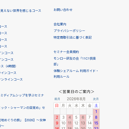
お問い合わせ
！見えない世界を感じるコース
会社案内
コース
プライバシーポリシー
コース
特定商取引法に基づく表記
コース
コース
セミナー会員規約
インコース
モンロー研友の会「11C1倶楽
インコース
部」
ス（4時間）
体験シェアルーム 利用ガイド・
ラインコース
利用ルール
オンラインコース
＜営業日のご案内＞
！ミディアムシップを学ぶセミナ
ミック・シャーマンの目覚め」セ
地めぐりの旅」【2026】～女神
旅～