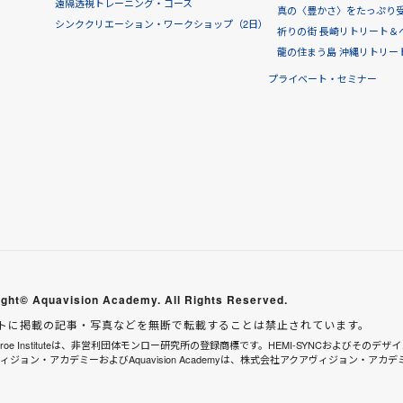
遠隔透視トレーニング・コース
真の〈豊かさ〉をたっぷり受け
シンククリエーション・ワークショップ（2日）
祈りの街 長崎リトリート＆
龍の住まう島 沖縄リトリー
プライベート・セミナー
ght© Aquavision Academy. All Rights Reserved.
トに掲載の記事・写真などを無断で転載することは禁止されています。
onroe Instituteは、非営利団体モンロー研究所の登録商標です。HEMI-SYNCおよびそのデザインは、In
ィジョン・アカデミーおよびAquavision Academyは、株式会社アクアヴィジョン・アカ