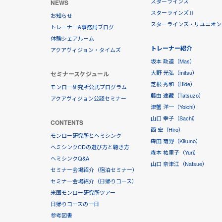
スターラインズ
NEWS
スターラインズⅡ
お知らせ
スターラインズ・リユニオン
トレーナー&事務局ブログ
体験シェアルーム
トレーナー紹介
アクアヴィジョン・タイムズ
坂本 政道（Mas）
大野 光弘（mitsu）
セミナースケジュール
芝根 秀和（Hide）
モンロー研究所公式プログラム
藤由 達藏（Tatsuzo）
アクアヴィジョン公認セミナー
津蟹 洋一（Yoichi）
山口 幸子（Sachi）
CONTENTS
西 宏（Hiro）
モンロー研究所とヘミシンク
森田 菊野（Kikuno）
ヘミシンクCDの選び方と聴き方
森本 祐里子（Yuri）
ヘミシンクQ&A
山口 奈津江（Natsue）
セミナー会場紹介（宿泊セミナー）
セミナー会場紹介（日帰りコース）
米国モンロー研究所ツアー
日帰りコースの一日
参考図書