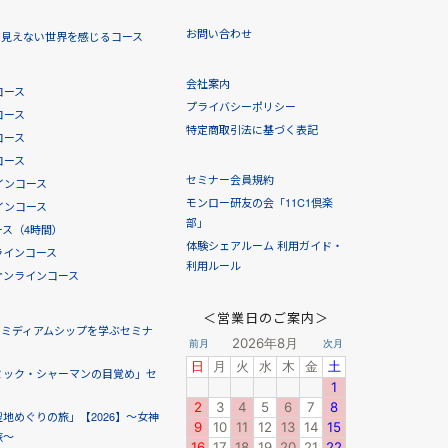
お問い合わせ
！見えない世界を感じるコース
会社案内
コース
プライバシーポリシー
コース
特定商取引法に基づく表記
コース
コース
セミナー会員規約
インコース
モンロー研友の会「11C1倶楽
インコース
部」
ス（4時間）
体験シェアルーム 利用ガイド・
ラインコース
利用ルール
オンラインコース
＜営業日のご案内＞
！ミディアムシップを学ぶセミナ
ミック・シャーマンの目覚め」セ
地めぐりの旅」【2026】～女神
旅～