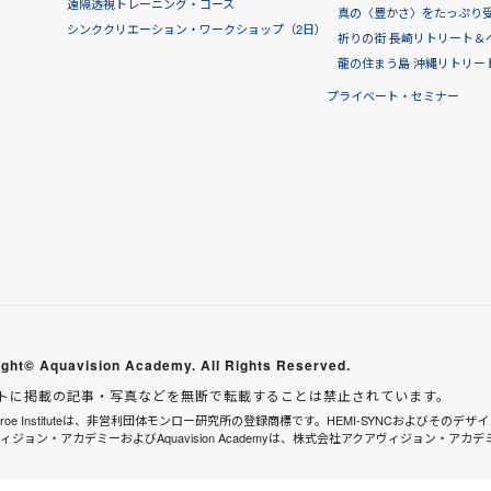
遠隔透視トレーニング・コース
真の〈豊かさ〉をたっぷり受け
シンククリエーション・ワークショップ（2日）
祈りの街 長崎リトリート＆
龍の住まう島 沖縄リトリー
プライベート・セミナー
ght© Aquavision Academy. All Rights Reserved.
トに掲載の記事・写真などを無断で転載することは禁止されています。
onroe Instituteは、非営利団体モンロー研究所の登録商標です。HEMI-SYNCおよびそのデザインは、In
ィジョン・アカデミーおよびAquavision Academyは、株式会社アクアヴィジョン・アカ