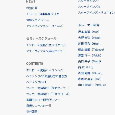
スターラインズ
NEWS
スターラインズⅡ
お知らせ
スターラインズ・リユニオン
トレーナー&事務局ブログ
体験シェアルーム
トレーナー紹介
アクアヴィジョン・タイムズ
坂本 政道（Mas）
大野 光弘（mitsu）
セミナースケジュール
芝根 秀和（Hide）
モンロー研究所公式プログラム
藤由 達藏（Tatsuzo）
アクアヴィジョン公認セミナー
津蟹 洋一（Yoichi）
山口 幸子（Sachi）
CONTENTS
西 宏（Hiro）
モンロー研究所とヘミシンク
森田 菊野（Kikuno）
ヘミシンクCDの選び方と聴き方
森本 祐里子（Yuri）
ヘミシンクQ&A
山口 奈津江（Natsue）
セミナー会場紹介（宿泊セミナー）
セミナー会場紹介（日帰りコース）
米国モンロー研究所ツアー
日帰りコースの一日
参考図書