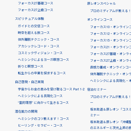
フォーカス27基礎コース
原レオンスペシャル
フォーカス27上級コース
プロのミディアムが教える
スピリチュアル体験
オンラインコース
ガイドとの交信コース
フォーカス10・オンライン
時空を超える旅コース
フォーカス12・オンライン
体外離脱テクニック・コース
フォーカス15・オンライン
アカシックレコード・コース
フォーカス21・オンライン
コスミックヴィジョン・コース
フォーカス27基礎・オンラ
ヘミシンクによるヨーガ瞑想コース
フォーカス27上級・オンラ
祈りと瞑想コース
直感力養成・オンラインコー
転生からの卒業を探求するコース
体外離脱テクニック・オン
ヘミシンクによる具現化・
自己啓発・自己実現
宇宙からお金の恵みを受け取るコース Part 1-2
宿泊セミナー
ヘミシンクによる具現化コース
プロのミディアムが教える
“霊的理想” に向かって生きるコース
ー
坂本政道＆原レオン「コス
潜在能力の開発
ミナー
ヘミシンクのコツ教えます！コース
坂本政道＆原レオン「沖縄聖
ヒーリング・セラピー・コース
のエネルギーと次元上昇の