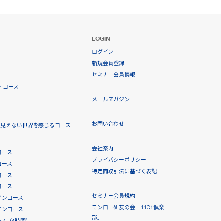
LOGIN
ログイン
新規会員登録
セミナー会員情報
・コース
メールマガジン
お問い合わせ
！見えない世界を感じるコース
会社案内
コース
プライバシーポリシー
コース
特定商取引法に基づく表記
コース
コース
セミナー会員規約
インコース
モンロー研友の会「11C1倶楽
インコース
部」
ス（4時間）