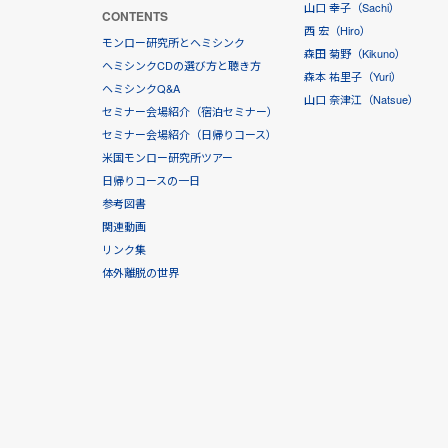
山口 幸子（Sachi）
CONTENTS
西 宏（Hiro）
モンロー研究所とヘミシンク
森田 菊野（Kikuno）
ヘミシンクCDの選び方と聴き方
森本 祐里子（Yuri）
ヘミシンクQ&A
山口 奈津江（Natsue）
セミナー会場紹介（宿泊セミナー）
セミナー会場紹介（日帰りコース）
米国モンロー研究所ツアー
日帰りコースの一日
参考図書
関連動画
リンク集
体外離脱の世界