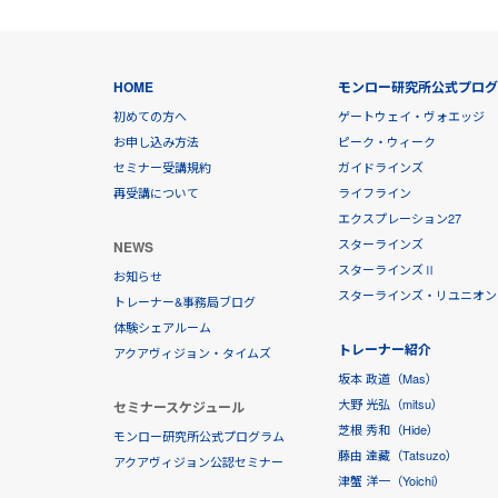
HOME
モンロー研究所公式プロ
初めての方へ
ゲートウェイ・ヴォエッジ
お申し込み方法
ピーク・ウィーク
セミナー受講規約
ガイドラインズ
再受講について
ライフライン
エクスプレーション27
スターラインズ
NEWS
スターラインズⅡ
お知らせ
スターラインズ・リユニオン
トレーナー&事務局ブログ
体験シェアルーム
トレーナー紹介
アクアヴィジョン・タイムズ
坂本 政道（Mas）
大野 光弘（mitsu）
セミナースケジュール
芝根 秀和（Hide）
モンロー研究所公式プログラム
藤由 達藏（Tatsuzo）
アクアヴィジョン公認セミナー
津蟹 洋一（Yoichi）