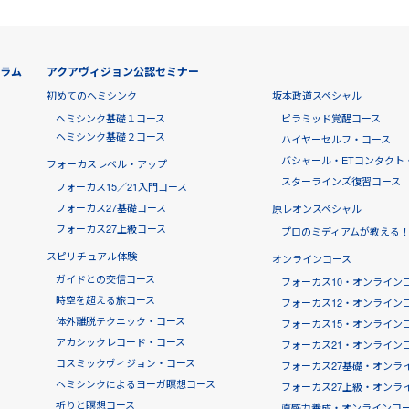
グラム
アクアヴィジョン公認セミナー
初めてのヘミシンク
坂本政道スペシャル
ヘミシンク基礎１コース
ピラミッド覚醒コース
ヘミシンク基礎２コース
ハイヤーセルフ・コース
バシャール・ETコンタクト
フォーカスレベル・アップ
スターラインズ復習コース
フォーカス15／21入門コース
フォーカス27基礎コース
原レオンスペシャル
フォーカス27上級コース
プロのミディアムが教える
スピリチュアル体験
オンラインコース
ガイドとの交信コース
フォーカス10・オンライン
時空を超える旅コース
フォーカス12・オンライン
体外離脱テクニック・コース
フォーカス15・オンライン
アカシックレコード・コース
フォーカス21・オンライン
コスミックヴィジョン・コース
フォーカス27基礎・オンラ
ヘミシンクによるヨーガ瞑想コース
フォーカス27上級・オンラ
祈りと瞑想コース
直感力養成・オンラインコー