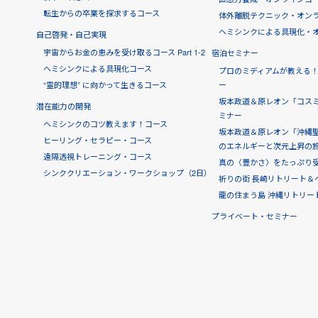
転生からの卒業を探求するコース
体外離脱テクニック・オン
ヘミシンクによる具現化・
自己啓発・自己実現
宇宙からお金の恵みを受け取るコース Part 1-2
宿泊セミナー
ヘミシンクによる具現化コース
プロのミディアムが教える
“霊的理想” に向かって生きるコース
ー
坂本政道＆原レオン「コス
潜在能力の開発
ミナー
ヘミシンクのコツ教えます！コース
坂本政道＆原レオン「沖縄聖
ヒーリング・セラピー・コース
のエネルギーと次元上昇の
遠隔透視トレーニング・コース
真の〈豊かさ〉をたっぷり受け
シンククリエーション・ワークショップ（2日）
祈りの街 長崎リトリート＆
龍の住まう島 沖縄リトリー
プライベート・セミナー