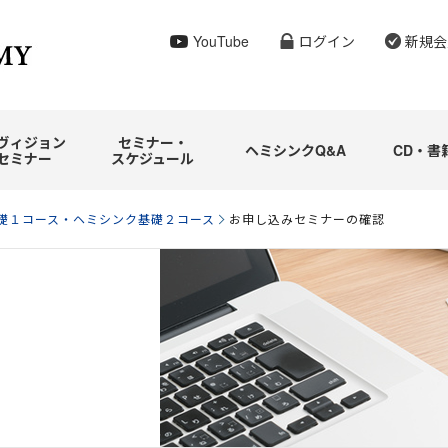
YouTube
ログイン
新規会
ヴィジョン
セミナー・
ヘミシンクQ&A
CD・書
セミナー
スケジュール
礎１コース・ヘミシンク基礎２コース
お申し込みセミナーの確認