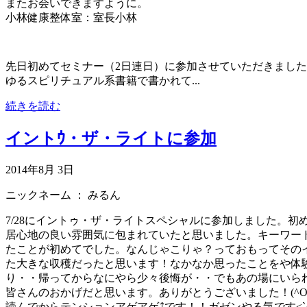
またお会いできますように。
小林健康整体室：室長小林
先日初めてセミナー（2日連日）に参加させていただきまし
ゆるスピリチュアル系書籍で書かれて...
続きを読む
イントｳ・ザ・ライトに参加
2014年8月 3日
ニックネーム ：
みるん
7/28にイントゥ・ザ・ライトスペシャルに参加しました。
居心地の良い雰囲気に包まれていたと思いました。キーワード「
たことが初めてでした。なんじゃこりゃ？っておもってその
た大きな収穫だったと思います！なかなか思ったことをや体
り・・帰ってからなにやら少々後悔が・・でもあの場にいら
皆さんのおかげだと思います。ありがとうございました！(^O
読んでからテンションアゲアゲ⤴です！！ガゼンやる気です<