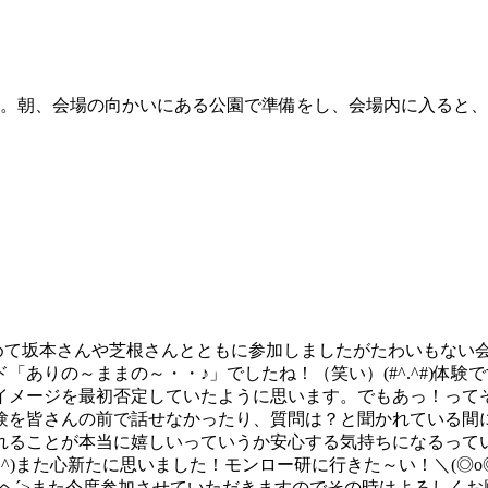
た。朝、会場の向かいにある公園で準備をし、会場内に入ると
初めて坂本さんや芝根さんとともに参加しましたがたわいもない
ありの～ままの～・・♪」でしたね！（笑い）(#^.^#)体
イメージを最初否定していたように思います。でもあっ！って
験を皆さんの前で話せなかったり、質問は？と聞かれている間
れることが本当に嬉しいっていうか安心する気持ちになるって
^)また心新たに思いました！モンロー研に行きた～い！＼(◎
`ヘ´>また今度参加させていただきますのでその時はよろしく