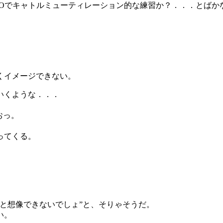
FOでキャトルミューティレーション的な練習か？．．．とばか
くイメージできない。
いくような．．．
。
おっ。
ってくる。
と想像できないでしょ”と、そりゃそうだ。
い。