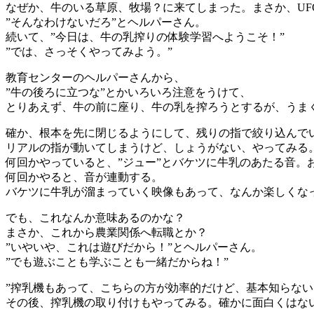
なぜか、牛のいる草原、牧場？に来てしまった。まさか、U
”そんなわけないだろ”とヘルパーさん。
続いて、”今日は、牛の乳搾りの体験学習へようこそ！”
”では、さっそくやってみよう。”
教育センターのヘルパーさんから、
”牛の後ろに立つな”とかいろいろ注意をうけて、
とりあえず、牛の前に座り、牛の乳を搾ろうとするが、うま
確か、根本を先に閉じるようにして、残りの指で絞り込んで
リアルの指が動いてしまうけど、しょうがない、やってみる
何回かやっていると、”ジュー”とバケツに牛乳のあたる音。
何回かやると、音が連動する。
バケツに牛乳が溜まっていく映像もあって、なんか楽しくな
でも、これなんか意味あるのかな？
まさか、これから農業関係へ転職とか？
”いやいや、これは遊びだから！”とヘルパーさん。
”でも遊ぶことも学ぶことも一緒だからね！”
”搾乳機もあって、こちらの方が効率的だけど、基本知らない
その後、搾乳機の取り付けもやってみる。確かに面白くはな