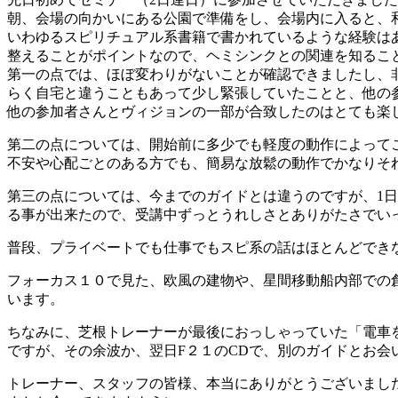
朝、会場の向かいにある公園で準備をし、会場内に入ると、
いわゆるスピリチュアル系書籍で書かれているような経験は
整えることがポイントなので、ヘミシンクとの関連を知るこ
第一の点では、ほぼ変わりがないことが確認できましたし、
らく自宅と違うこともあって少し緊張していたことと、他の
他の参加者さんとヴィジョンの一部が合致したのはとても楽
第二の点については、開始前に多少でも軽度の動作によって
不安や心配ごとのある方でも、簡易な放鬆の動作でかなりそ
第三の点については、今までのガイドとは違うのですが、1
る事が出来たので、受講中ずっとうれしさとありがたさでい
普段、プライベートでも仕事でもスピ系の話はほとんどでき
フォーカス１０で見た、欧風の建物や、星間移動船内部での
います。
ちなみに、芝根トレーナーが最後におっしゃっていた「電車
ですが、その余波か、翌日F２１のCDで、別のガイドとお
トレーナー、スタッフの皆様、本当にありがとうございまし