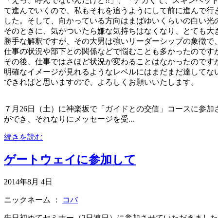
「えっ、呼んでないんだけど!!」、「デカくて、スキンヘ
て進んでいくので、私もそれを追うようにして前に進んで行
した。そして、向かっている方向はまばゆいくらいの白い光
そのときに、気がついたら嫌な気持ちはなくなり、とても大
勝手な解釈ですが、その大男は強いリーダーシップの象徴で
仕事の状況や部下との関係などで悩むことも多かったのです
その後、仕事ではさほど状況が変わることはなかったのです
明確なイメージが見れるようなレベルにはまだまだ達してな
できればと思いますので、よろしくお願いいたします。
７月26日（土）に神楽坂で「ガイドとの交信」コースに参
ができ、それなりにメッセージを受...
続きを読む
ゲートウェイに参加して
2014年8月 4日
ニックネーム ：
コバ
先日初めてセミナー（2日連日）に参加させていただきまし