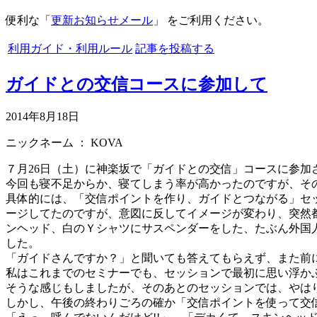
便利な「
更新お知らせメール
」 をご利用ください。
利用ガイド・利用ルール
記事を投稿する
ガイドとの交信コースに参加して
2014年8月18日
ニックネーム ：
KOVA
７月26日（土）に神楽坂で「ガイドとの交信」コースに参加
今回も寝不足からか、寝てしまう率が高かったのですが、そ
具体的には、「交信ポイントを作り、ガイドとつながる」セ
ージしてたのですが、意図に反してイメージが変わり、突然
ンヘッド、白のＹシャツにサスペンダーをした、たぶん外国
した。
「ガイドさんですか？」と聞いても答えてもらえず、また前
私はこれまでのセミナーでも、セッションで最初に思い浮か
そうな感じもしましたが、そのあとのセッションでは、やは
しかし、午後の終わりごろの確か「交信ポイントを使って交