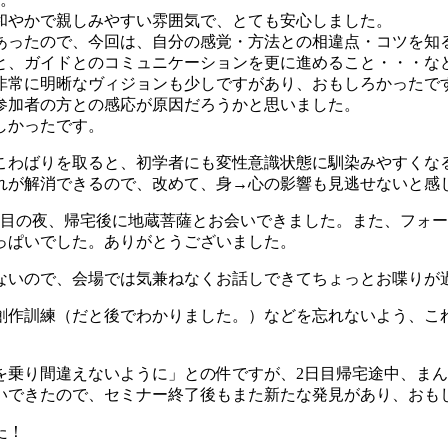
和やかで親しみやすい雰囲気で、とても安心しました。
あったので、今回は、自分の感覚・方法との相違点・コツを知
と、ガイドとのコミュニケーションを更に進めること・・・な
非常に明晰なヴィジョンも少しですがあり、おもしろかったで
参加者の方との感応が原因だろうかと思いました。
しかったです。
こわばりを取ると、初学者にも変性意識状態に馴染みやすくな
れが解消できるので、改めて、身→心の影響も見逃せないと感
日目の夜、帰宅後に地蔵菩薩とお会いできました。また、フォ
っぱいでした。ありがとうございました。
ないので、会場では気兼ねなくお話しできてちょっとお喋りが
創作訓練（だと後でわかりました。）などを忘れないよう、こ
を乗り間違えないように」との件ですが、2日目帰宅途中、ま
会いできたので、セミナー終了後もまた新たな発見があり、おも
た！