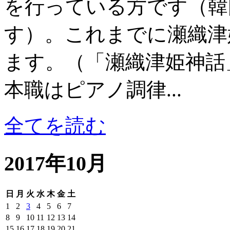
を行っている方です（韓
す）。これまでに瀬織津
ます。（「瀬織津姫神話
本職はピアノ調律...
全てを読む
2017年10月
日
月
火
水
木
金
土
1
2
3
4
5
6
7
8
9
10
11
12
13
14
15
16
17
18
19
20
21