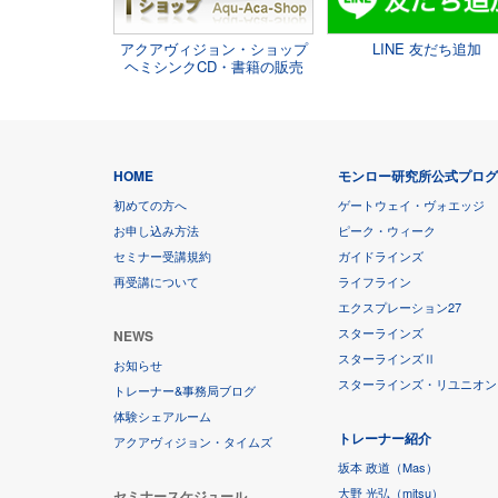
アクアヴィジョン・ショップ
LINE 友だち追加
ヘミシンクCD・書籍の販売
HOME
モンロー研究所公式プロ
初めての方へ
ゲートウェイ・ヴォエッジ
お申し込み方法
ピーク・ウィーク
セミナー受講規約
ガイドラインズ
再受講について
ライフライン
エクスプレーション27
スターラインズ
NEWS
スターラインズⅡ
お知らせ
スターラインズ・リユニオン
トレーナー&事務局ブログ
体験シェアルーム
トレーナー紹介
アクアヴィジョン・タイムズ
坂本 政道（Mas）
大野 光弘（mitsu）
セミナースケジュール