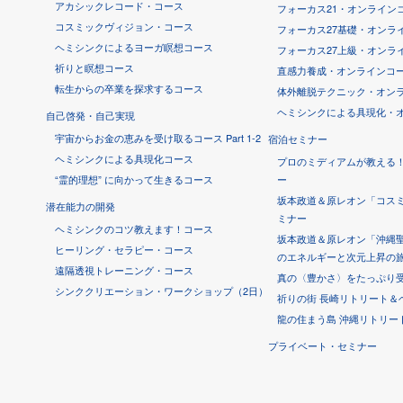
アカシックレコード・コース
フォーカス21・オンライン
コスミックヴィジョン・コース
フォーカス27基礎・オンラ
ヘミシンクによるヨーガ瞑想コース
フォーカス27上級・オンラ
祈りと瞑想コース
直感力養成・オンラインコー
転生からの卒業を探求するコース
体外離脱テクニック・オン
ヘミシンクによる具現化・
自己啓発・自己実現
宇宙からお金の恵みを受け取るコース Part 1-2
宿泊セミナー
ヘミシンクによる具現化コース
プロのミディアムが教える
“霊的理想” に向かって生きるコース
ー
坂本政道＆原レオン「コス
潜在能力の開発
ミナー
ヘミシンクのコツ教えます！コース
坂本政道＆原レオン「沖縄聖
ヒーリング・セラピー・コース
のエネルギーと次元上昇の
遠隔透視トレーニング・コース
真の〈豊かさ〉をたっぷり受け
シンククリエーション・ワークショップ（2日）
祈りの街 長崎リトリート＆
龍の住まう島 沖縄リトリー
プライベート・セミナー