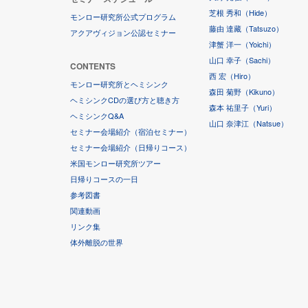
芝根 秀和（Hide）
モンロー研究所公式プログラム
藤由 達藏（Tatsuzo）
アクアヴィジョン公認セミナー
津蟹 洋一（Yoichi）
山口 幸子（Sachi）
CONTENTS
西 宏（Hiro）
モンロー研究所とヘミシンク
森田 菊野（Kikuno）
ヘミシンクCDの選び方と聴き方
森本 祐里子（Yuri）
ヘミシンクQ&A
山口 奈津江（Natsue）
セミナー会場紹介（宿泊セミナー）
セミナー会場紹介（日帰りコース）
米国モンロー研究所ツアー
日帰りコースの一日
参考図書
関連動画
リンク集
体外離脱の世界