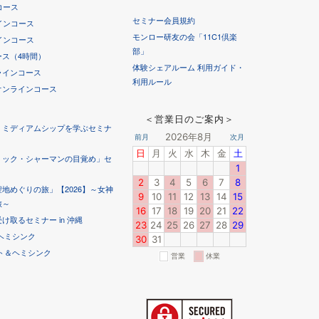
コース
セミナー会員規約
インコース
モンロー研友の会「11C1倶楽
インコース
部」
ス（4時間）
体験シェアルーム 利用ガイド・
ラインコース
利用ルール
オンラインコース
＜営業日のご案内＞
！ミディアムシップを学ぶセミナ
ミック・シャーマンの目覚め」セ
地めぐりの旅」【2026】～女神
旅～
取るセミナー in 沖縄
ヘミシンク
ト＆ヘミシンク