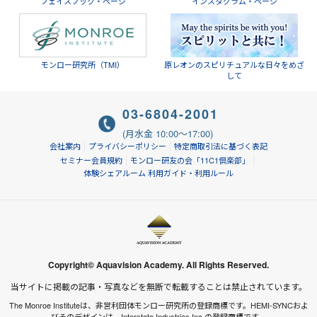
フェイスブック・ページ
インスタグラム・ページ
モンロー研究所（TMI）
原レオンのスピリチュアルな日々をめざ
して
03-6804-2001
(月水金 10:00～17:00)
会社案内
プライバシーポリシー
特定商取引法に基づく表記
セミナー会員規約
モンロー研友の会「11C1倶楽部」
体験シェアルーム 利用ガイド・利用ルール
Copyright© Aquavision Academy. All Rights Reserved.
当サイトに掲載の記事・写真などを無断で転載することは禁止されています。
The Monroe Instituteは、非営利団体モンロー研究所の登録商標です。HEMI-SYNCおよ
びそのデザインは、Interstate Industries Inc.の登録商標です。