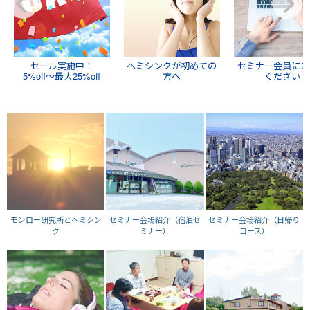
セール実施中！
ヘミシンクが初めての
セミナー会員にご
5%off～最大25%off
方へ
ください
モンロー研究所とヘミシン
セミナー会場紹介（宿泊セ
セミナー会場紹介（日帰り
ク
ミナー）
コース）