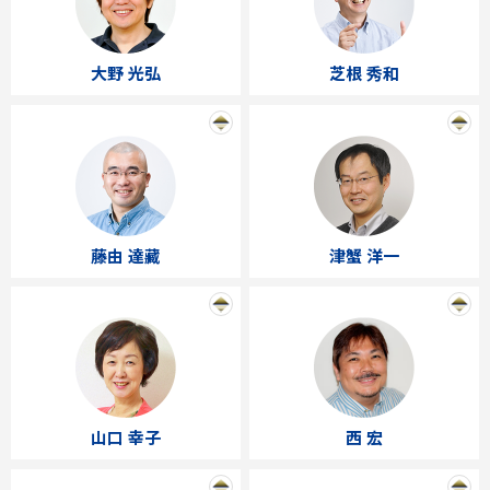
大野 光弘
芝根 秀和
藤由 達藏
津蟹 洋一
山口 幸子
西 宏