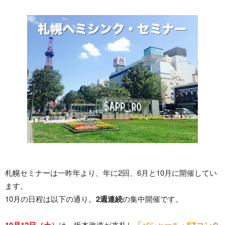
札幌セミナーは一昨年より、年に2回、6月と10月に開催してい
ます。
10月の日程は以下の通り。
2週連続
の集中開催です。
10月12日（土）
は、坂本政道が来札し
「バシャール・ETコンタ