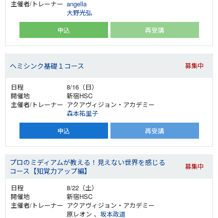
angella
大野光弘
申込
再受講
ヘミシンク基礎１コース
募集中
8/16（日）
新宿HSC
アクアヴィジョン・アカデミー
森本祐里子
申込
再受講
プロのミディアムが教える！見えない世界を感じる
募集中
コース【知覚力アップ編】
8/22（土）
新宿HSC
アクアヴィジョン・アカデミー
原レオン 、
坂本政道