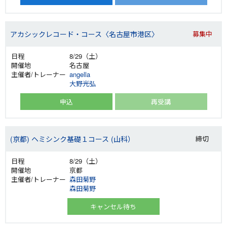
アカシックレコード・コース〈名古屋市港区〉
募集中
8/29（土）
名古屋
angella
大野光弘
申込
再受講
(京都) ヘミシンク基礎１コース (山科）
締切
8/29（土）
京都
森田菊野
森田菊野
キャンセル待ち