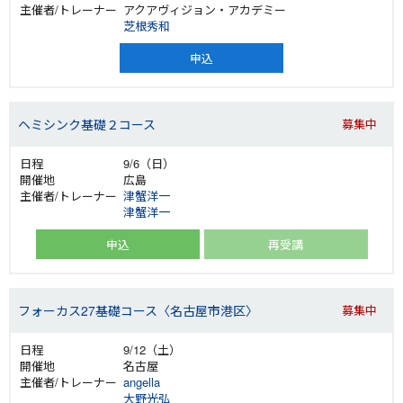
アクアヴィジョン・アカデミー
芝根秀和
申込
ヘミシンク基礎２コース
募集中
9/6（日）
広島
津蟹洋一
津蟹洋一
申込
再受講
フォーカス27基礎コース〈名古屋市港区〉
募集中
9/12（土）
名古屋
angella
大野光弘