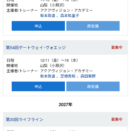
山梨（小淵沢）
アクアヴィジョン・アカデミー
坂本政道
、
森本祐里子
申込
再受講
第54回ゲートウェイ･ヴォエッジ
募集中
12/11（金）～16（水）
山梨（小淵沢）
アクアヴィジョン・アカデミー
坂本政道
、
芝根秀和
、
森田菊野
申込
再受講
2027年
第30回ライフライン
募集中