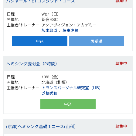
バシャール・ETコンタクト・コース
募集中
9/27（日）
新宿HSC
アクアヴィジョン・アカデミー
坂本政道
、
藤由達藏
申込
再受講
ヘミシンク説明会（2時間）
募集中
10/2（金）
北海道（札幌）
トランスパーソナル研究室（LIB）
芝根秀和
申込
(京都)ヘミシンク基礎１コース(山科）
募集中