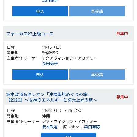
森田菊野
申込
再受講
フォーカス27上級コース
募集中
11/15（日）
新宿HSC
アクアヴィジョン・アカデミー
森田菊野
申込
再受講
坂本政道＆原レオン「沖縄聖地めぐりの旅」
募集中
【2026】～女神のエネルギーと次元上昇の旅～
11/22（日）～25（水）
沖縄
アクアヴィジョン・アカデミー
坂本政道
、原レオン 、
森田菊野