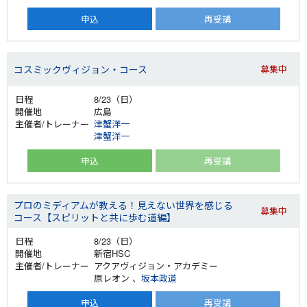
申込
再受講
コスミックヴィジョン・コース
募集中
8/23（日）
広島
津蟹洋一
津蟹洋一
申込
再受講
プロのミディアムが教える！見えない世界を感じる
募集中
コース【スピリットと共に歩む道編】
8/23（日）
新宿HSC
アクアヴィジョン・アカデミー
原レオン 、
坂本政道
申込
再受講