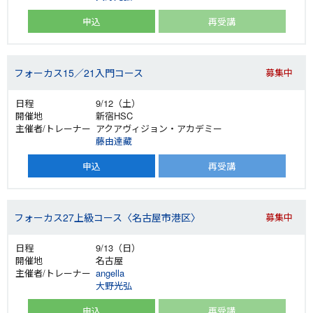
申込
再受講
フォーカス15／21入門コース
募集中
9/12（土）
新宿HSC
アクアヴィジョン・アカデミー
藤由達藏
申込
再受講
フォーカス27上級コース〈名古屋市港区〉
募集中
9/13（日）
名古屋
angella
大野光弘
申込
再受講