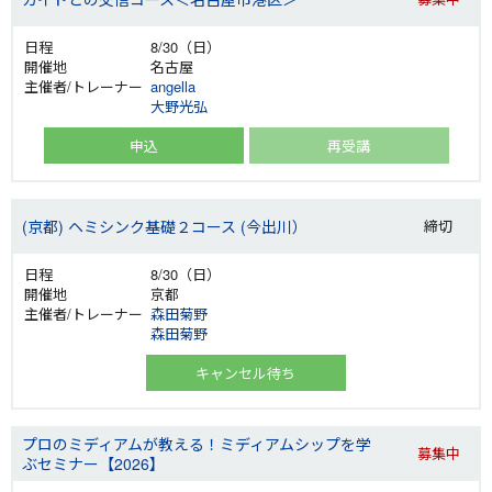
8/30（日）
名古屋
angella
大野光弘
申込
再受講
(京都) ヘミシンク基礎２コース (今出川）
締切
8/30（日）
京都
森田菊野
森田菊野
キャンセル待ち
プロのミディアムが教える！ミディアムシップを学
募集中
ぶセミナー【2026】