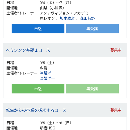
9/4（金）～7（月）
山梨（小淵沢）
アクアヴィジョン・アカデミー
原レオン 、
坂本政道
、
森田菊野
申込
再受講
ヘミシンク基礎１コース
募集中
9/5（土）
広島
津蟹洋一
津蟹洋一
申込
再受講
転生からの卒業を探求するコース
募集中
9/5（土）～6（日）
新宿HSC