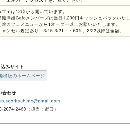
「アクセス」
カフェは12時から開いています。
瀬織津姫Cafeメンバーズは当日1,200円キャッシュバックいた
別途カフェメニューから1オーダー以上お願いいたします。
キャンセル規定あり：3/15-3/21・・50%。3/22以降は全額。
し込みサイト
姫出版のホームページ
い合わせ
ub.seoritsuhime@gmail.com
090-2074-2468（担当：野口）