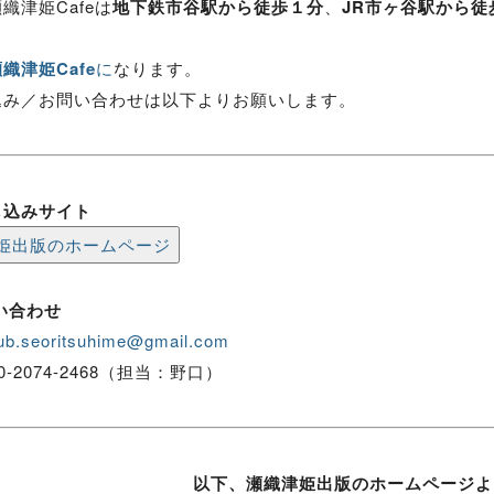
織津姫Cafeは
地下鉄市谷駅から徒歩１分
、
JR市ヶ谷駅から徒
織津姫Cafe
に
なります。
込み／お問い合わせは以下よりお願いします。
し込みサイト
姫出版のホームページ
い合わせ
ub.seoritsuhime@gmail.com
090-2074-2468（担当：野口）
以下、瀬織津姫出版のホームページよ