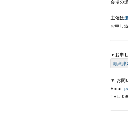
会場の瀬
主催は
瀬
お申し
▼お申
瀬織津
▼ お問
Emai:
p
TEL: 