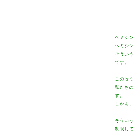
ヘミシ
ヘミシ
そうい
です。
このセ
私たち
す。
しかも
そうい
制限し