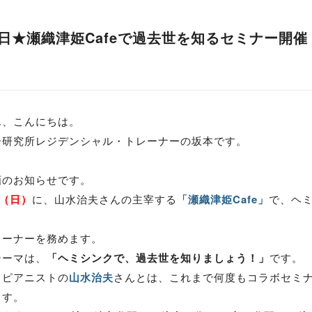
9日★瀬織津姫Cafeで過去世を知るセミナー開催
ん、こんにちは。
ー研究所レジデンシャル・トレーナーの坂本です。
画のお知らせです。
日（日）
に、山水治夫さんの主宰する
「瀬織津姫Cafe」
で、ヘ
レーナーを務めます。
テーマは、
「ヘミシンクで、過去世を知りましょう！」
です。
・ピアニストの
山水治夫
さんとは、これまで何度もコラボセミ
ます。