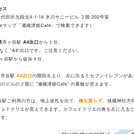
セス
代田区九段北4-1-16 氷川サニービル ２階 202号室
gleマップ「瀬織津姫Cafe」で検索できます）
鉄
市ヶ谷駅
A4出口
から１分。
ではなく “A4”出口です。ご注意ください。
ヶ谷駅から徒歩４分。
鉄
市谷駅
A4出口
の階段を上り、左に出るとセブンイレブンがあ
のビルの２階に “瀬織津姫Cafe” の看板が見えます。
谷駅ご利用の方は、地上改札を出て、
橋を渡らず
、靖國神社方
ェドクリエが見えてきます。カフェドクリエの角を左に入ると、右
ます。