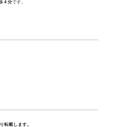
歩４分
です。
り転載します。