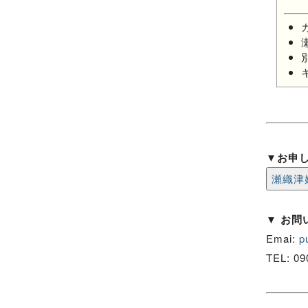
▼お申
瀬織津
▼ お問
Emai:
p
TEL: 