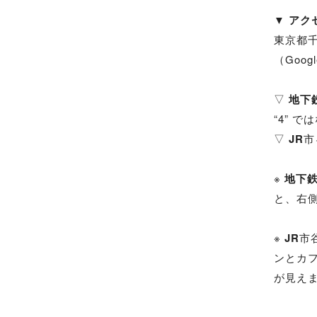
▼ アク
東京都千
（Goo
▽
地下
“4” 
▽
JR
市
※
地下
と、右側
※
JR
市
ンとカフ
が見え