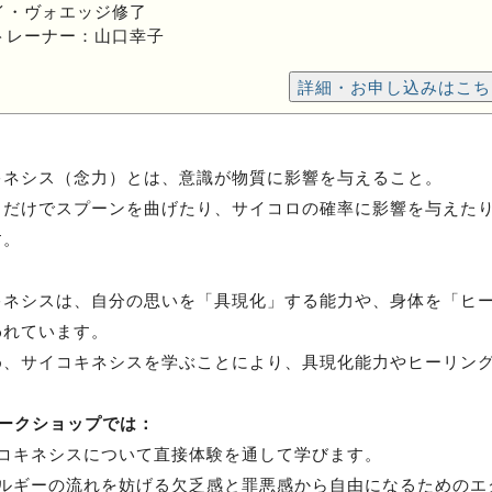
イ・ヴォエッジ修了
トレーナー：山口幸子
詳細・お申し込みはこち
キネシス（念力）とは、意識が物質に影響を与えること。
力だけでスプーンを曲げたり、サイコロの確率に影響を与えた
す。
キネシスは、自分の思いを「具現化」する能力や、身体を「ヒ
われています。
め、サイコキネシスを学ぶことにより、具現化能力やヒーリン
ークショップでは：
コキネシスについて直接体験を通して学びます。
ルギーの流れを妨げる欠乏感と罪悪感から自由になるためのエ