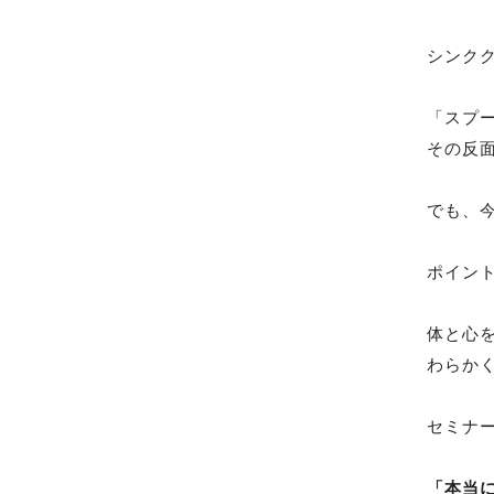
シンク
「スプ
その反
でも、
ポイン
体と心
わらか
セミナ
「本当