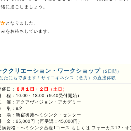
一緒に過ごしましょう。
ずか
となりました。
込みをお待ちしています。
ンククリエーション・ワークショップ
（2日間）
なたにもできます！サイコキネシス（念力）の直接体験
開催日：
８月１日・２日
（土日）
日 程：10:00～18:00（9:40受付開始）
主 催：アクアヴィジョン・アカデミー
募 集：8名
会 場：新宿御苑ヘミシンク・センター
料 金：65,000円（再受講：45,000円）
受講資格：ヘミシンク基礎1コース もしくは フォーカス12・オ