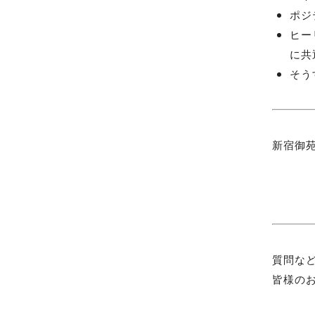
ポジ
ヒー
に共
そう
新宿御
質問な
皆様の