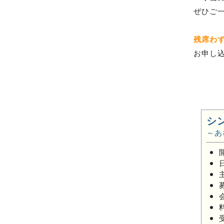
ぜひご
残席わ
お申し
シ
～あ