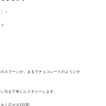
げ」
！
か？
ずのスプーンが、まるでチョコレートのようにや
使い方を丁寧にレクチャーします。
きく広がる2日間。