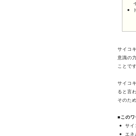
サイコ
意識の
ことで
サイコ
ると言
そのた
■
このワ
サイ
エネ