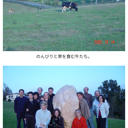
のんびりと草を食む牛たち。