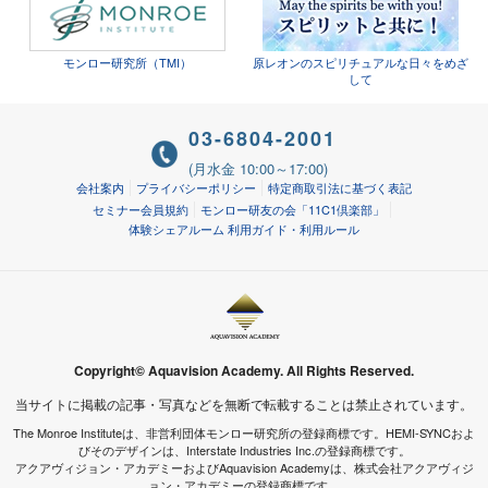
モンロー研究所（TMI）
原レオンのスピリチュアルな日々をめざ
して
03-6804-2001
(月水金 10:00～17:00)
会社案内
プライバシーポリシー
特定商取引法に基づく表記
セミナー会員規約
モンロー研友の会「11C1倶楽部」
体験シェアルーム 利用ガイド・利用ルール
Copyright© Aquavision Academy. All Rights Reserved.
当サイトに掲載の記事・写真などを無断で転載することは禁止されています。
The Monroe Instituteは、非営利団体モンロー研究所の登録商標です。HEMI-SYNCおよ
びそのデザインは、Interstate Industries Inc.の登録商標です。
アクアヴィジョン・アカデミーおよびAquavision Academyは、株式会社アクアヴィジ
ョン・アカデミーの登録商標です。