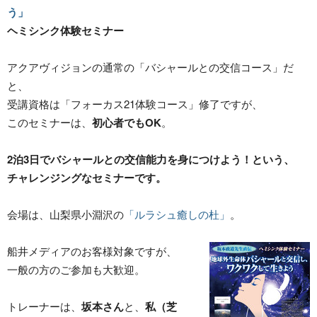
う」
ヘミシンク体験セミナー
アクアヴィジョンの通常の「バシャールとの交信コース」だ
と、
受講資格は「フォーカス21体験コース」修了ですが、
このセミナーは、
初心者でもOK
。
2泊3日でバシャールとの交信能力を身につけよう！という、
チャレンジングなセミナーです。
会場は、山梨県小淵沢の
「ルラシュ癒しの杜」
。
船井メディアのお客様対象ですが、
一般の方のご参加も大歓迎。
トレーナーは、
坂本さん
と、
私（芝