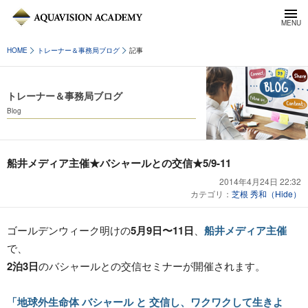
HOME
トレーナー＆事務局ブログ
記事
トレーナー＆事務局ブログ
Blog
船井メディア主催★バシャールとの交信★5/9-11
2014年4月24日 22:32
カテゴリ：
芝根 秀和（Hide）
ゴールデンウィーク明けの
5月9日〜11日
、
船井メディア主催
で、
2泊3日
のバシャールとの交信セミナーが開催されます。
「地球外生命体 バシャール と 交信し、ワクワクして生きよ