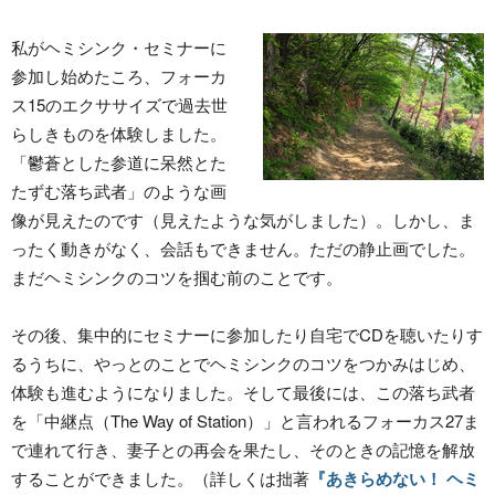
私がヘミシンク・セミナーに
参加し始めたころ、フォーカ
ス15のエクササイズで過去世
らしきものを体験しました。
「鬱蒼とした参道に呆然とた
たずむ落ち武者」のような画
像が見えたのです（見えたような気がしました）。しかし、ま
ったく動きがなく、会話もできません。ただの静止画でした。
まだヘミシンクのコツを掴む前のことです。
その後、集中的にセミナーに参加したり自宅でCDを聴いたりす
るうちに、やっとのことでヘミシンクのコツをつかみはじめ、
体験も進むようになりました。そして最後には、この落ち武者
を「中継点（The Way of Station）」と言われるフォーカス27ま
で連れて行き、妻子との再会を果たし、そのときの記憶を解放
することができました。（詳しくは拙著
『あきらめない！ ヘミ