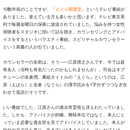
10数年前のことですが、
『えぐら開運堂』
というテレビ番組が
ありました。覚えている方も多いかと思います。テレビ東京系
列で毎週金曜日の深夜に放送されていました。悩みを持つ女性
視聴者をスタジオに招いて話を聴き、カウンセリングとアドバ
イスをするというバラエティ番組。スピリチャルカウンセラー
という肩書の人が出ていました。
カウンセラーの名前は、そう――江原啓之さんです。今では超
有名人（当時も有名だったのかもしれませんが）。司会はネプ
チューンの名倉潤。番組タイトルの『えぐら』というのは、江
原（えはら）と名倉（なぐら）の漢字読みを1字分ずつつなぎ合
わせて造語だそうです。
いい番組でした。江原さんの過去世霊視も冴えわたっていまし
た。しかも、アドバイスが的確。興味本位ではなく、本人にと
っていま必要な過去世を見てアドバイスしていました。本人が
自分の力で立ち直り、生きていけるようにと。コンセプトは