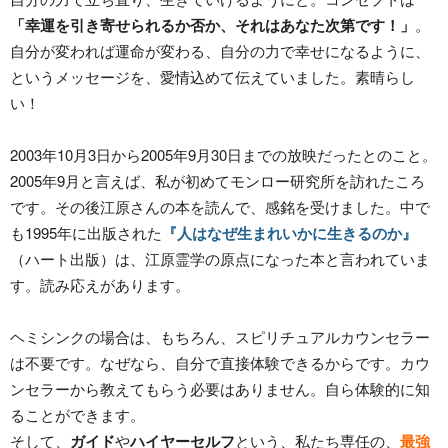
「幸運を引き寄せられるか否か、それはあなた次第です！」
。
自分が変われば運命が変わる、自分の力で幸せになるように、
というメッセージを、愛情込めて伝えていました。素晴らし
い！
2003年10月3日から2005年9月30日までの放映だったとのこと。
2005年9月と言えば、私が初めてモンロー研究所を訪れたころ
です。その後江原さんの本を読んで、感銘を受けました。中で
も1995年に出版された
『人はなぜ生まれいかに生きるのか』
（ハート出版）は、江原霊学の原点になった本と言われていま
す。読み応えがあります。
ヘミシンクの場合は、もちろん、スピリチュアルカウンセラー
は不要です。なぜなら、自分で
直接体験
できるからです。カウ
ンセラーから教えてもらう必要はありません。自ら
体験的に知
る
ことができます。
そして、
ガイド
や
ハイヤーセルフ
という、私たち専任の、
最強