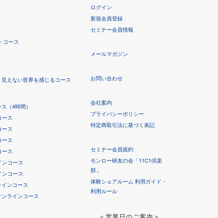
ログイン
新規会員登録
セミナー会員情報
・コース
メールマガジン
お問い合わせ
！見えない世界を感じるコース
会社案内
ス（4時間）
プライバシーポリシー
コース
特定商取引法に基づく表記
コース
コース
セミナー会員規約
コース
モンロー研友の会「11C1倶楽
インコース
部」
インコース
体験シェアルーム 利用ガイド・
ラインコース
利用ルール
オンラインコース
＜営業日のご案内＞