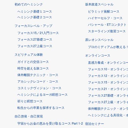
初めてのヘミシンク
坂本政道スペシャル
ヘミシンク基礎１コース
ピラミッド覚醒コース
ヘミシンク基礎２コース
ハイヤーセルフ・コース
バシャール・ETコンタクト
フォーカスレベル・アップ
スターラインズ復習コース
フォーカス15／21入門コース
フォーカス27基礎コース
原レオンスペシャル
フォーカス27上級コース
プロのミディアムが教える
スピリチュアル体験
オンラインコース
ガイドとの交信コース
直感力養成・オンラインコー
時空を超える旅コース
フォーカス10・オンライン
体外離脱テクニック・コース
フォーカス12・オンライン
アカシックレコード・コース
フォーカス15・オンライン
コスミックヴィジョン・コース
フォーカス21・オンライン
ヘミシンクによるヨーガ瞑想コース
フォーカス27基礎・オンラ
祈りと瞑想コース
フォーカス27上級・オンラ
転生からの卒業を探求するコース
体外離脱テクニック・オン
ヘミシンクによる具現化・
自己啓発・自己実現
宇宙からお金の恵みを受け取るコース Part 1-2
宿泊セミナー