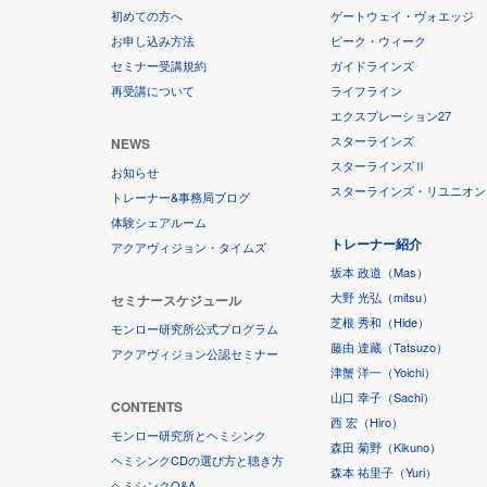
初めての方へ
ゲートウェイ・ヴォエッジ
お申し込み方法
ピーク・ウィーク
セミナー受講規約
ガイドラインズ
再受講について
ライフライン
エクスプレーション27
スターラインズ
NEWS
スターラインズⅡ
お知らせ
スターラインズ・リユニオン
トレーナー&事務局ブログ
体験シェアルーム
トレーナー紹介
アクアヴィジョン・タイムズ
坂本 政道（Mas）
大野 光弘（mitsu）
セミナースケジュール
芝根 秀和（Hide）
モンロー研究所公式プログラム
藤由 達藏（Tatsuzo）
アクアヴィジョン公認セミナー
津蟹 洋一（Yoichi）
山口 幸子（Sachi）
CONTENTS
西 宏（Hiro）
モンロー研究所とヘミシンク
森田 菊野（Kikuno）
ヘミシンクCDの選び方と聴き方
森本 祐里子（Yuri）
ヘミシンクQ&A