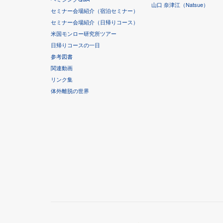
山口 奈津江（Natsue）
セミナー会場紹介（宿泊セミナー）
セミナー会場紹介（日帰りコース）
米国モンロー研究所ツアー
日帰りコースの一日
参考図書
関連動画
リンク集
体外離脱の世界