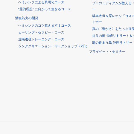
ヘミシンクによる具現化コース
プロのミディアムが教える
“霊的理想” に向かって生きるコース
ー
坂本政道＆原レオン「コス
潜在能力の開発
ミナー
ヘミシンクのコツ教えます！コース
真の〈豊かさ〉をたっぷり受け
ヒーリング・セラピー・コース
祈りの街 長崎リトリート＆
遠隔透視トレーニング・コース
龍の住まう島 沖縄リトリー
シンククリエーション・ワークショップ（2日）
プライベート・セミナー