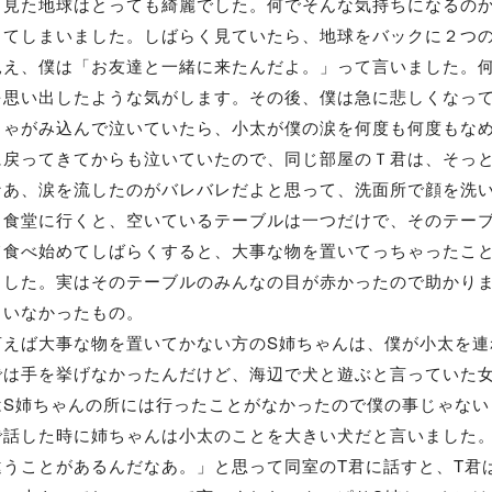
見た地球はとっても綺麗でした。何でそんな気持ちになるのか
ってしまいました。しばらく見ていたら、地球をバックに２つ
見え、僕は「お友達と一緒に来たんだよ。」って言いました。
を思い出したような気がします。その後、僕は急に悲しくなっ
しゃがみ込んで泣いていたら、小太が僕の涙を何度も何度もな
戻ってきてからも泣いていたので、同じ部屋のＴ君は、そっと
なあ、涙を流したのがバレバレだよと思って、洗面所で顔を洗
ら食堂に行くと、空いているテーブルは一つだけで、そのテー
て食べ始めてしばらくすると、大事な物を置いてっちゃったこと
ました。実はそのテーブルのみんなの目が赤かったので助かり
もいなかったもの。
えば大事な物を置いてかない方のS姉ちゃんは、僕が小太を連
では手を挙げなかったんだけど、海辺で犬と遊ぶと言っていた
はS姉ちゃんの所には行ったことがなかったので僕の事じゃない
で話した時に姉ちゃんは小太のことを大きい犬だと言いました
違うことがあるんだなあ。」と思って同室のT君に話すと、T君