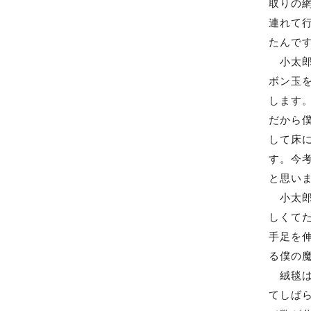
取りの
連れて
たんで
小太郎
ボン玉
します
だから僕
して床
す。今
と思い
小太郎
しくて
手足を
る僕の
絨毯は
てしば