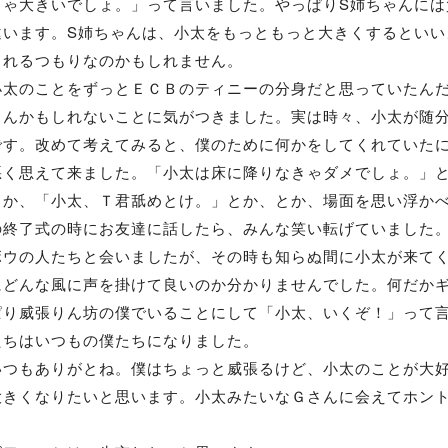
りゃ大きいでしょ。」って言いました。やっぱりS姉ちゃんには
違います。S姉ちゃんは、小太をもっともっと大きくするといい
くれるつもりなのかもしれません。
太のことをずっとＥＣＢのティニーの分身だと思っていたんだ
さんかもしれないことに気がつきました。実は時々、小太が随
です。改めて考えてみると、僕のために何かをしてくれていた
悪く思えて来ました。「小太は床に降りなきゃダメでしょ。」
とか、「小太、Ｔ君舐めとけ。」とか、とか、場面を思い浮か
終了式の時にお友達に話したら、みんな笑い転げていました。
ボウの人たちと会いましたが、その時も知らぬ間に小太が来て
にどんな風に声を掛けて良いのか分かりませんでした。何だか
ぱり威張りん坊の僕でいることにして「小太、いくぞ！」って
たちはいつもの僕たちになりました。
いつもありがとね。僕はちょっと威張るけど、小太のことが大
大きくなりたいと思います。小太みたいなＧさんに会えてホン