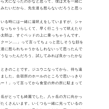
から犬になったのかなと思って、僕は犬を一緒に
たみたいだから、先生達も怒らないだろうと思っ
いる時には一緒に遠吠えをしていますが、シャ
くなっちゃうらしくて、早く行こうって吠えたり
小太郎は、すぐベッドの上に乗っちゃうんです。
ーン....」って言ってちょっと悲しそうな顔を
生達に怒られちゃうかもしれないって思ったんで
どうなったんだろう、試してみれば良かったかな
ときのことです。ジユウニなってから、待ち遠
出ました。合宿所のホールのところで思いっきり
ねー！」って言ってから食堂の外の所に駐まって
岳がとっても綺麗でした。八ヶ岳の方に向かっ
がたくさんいます。いくつも一緒に光っているの