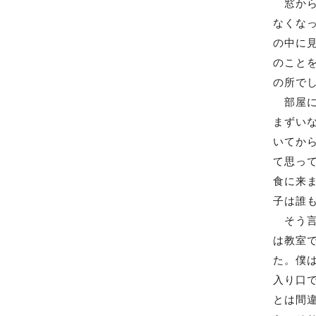
窓から
なくな
の中に
のこと
の所で
部屋に
まずい
いてか
て思っ
食に来
子は誰
そう言
は教室
た。僕
入り口
とは間