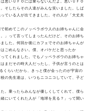
らは悪いＵＦＯには乗らないんだよ。悪いＵＦＯ
た。そしたらその人達がみんな笑いました。しば
光っている人が出てきました。その人が「大丈夫
で初めてこのノッペラボウ人のお姉ちゃんに会
よ。」って言ってしまったんだけど、そのお姉ち
いました。何回か後にカフェでそのお姉ちゃんが
時はごめんなさい。僕、オバケだと思ったか
言ってくれました。でもノッペラボウのお姉ちゃ
僕はまだその時大人だったし、子供が言うのとは
せるくらいだから、きっと僕が会ったのが宇宙の
学校の先生達は、いつもニコニコしていて、子ど
た。乗ったらみんなが優しくしてくれて、僕ら
一緒にいてくれた人が「地球を見る？」って聞い