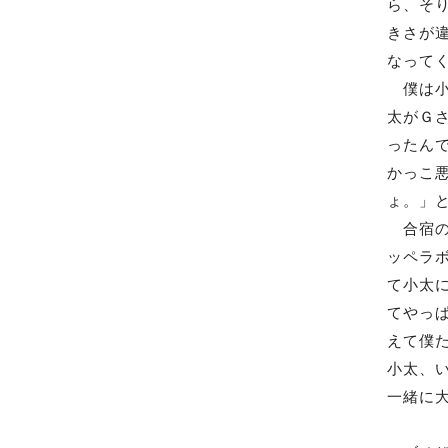
ら、そ
きさが
なって
僕は小
太がＧ
ったん
かっこ
ょ。」
合宿の
ッペラ
て小太
てやっ
えて僕
小太、
一緒に