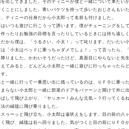
網を出してきました。そのティニーが僕と一緒について来たい
行くことにしました。青いバケツを持って歩いたおじさんもい
す。ティニーの分身だから小太郎って名前も付けました。
はいつも遊びに行こうって誘います。僕がチューニングをして
を作ったりお勉強の目標を言ったりしているときには待ち遠し
。だから僕は、「うるさい、小太！」って叱ります。だいたい
は「小太はベッドに乗っちゃダメでしょ！」って言ったら、「ク
に降りました。かわいそうだったけど、真面目にやらないと先
考えてみると、どんどん小太郎と一緒に遊びに行っちゃったら
ます。
と一緒に行って一番思い出に残っているのは、ＵＦＯに乗った
たまらない小太郎と一緒に部屋のドアをバァーンと開けて外に
伸ばして飛び上がり、「ヤッホー！みんな元気～？行ってくる
魔法の絨毯に飛び乗りました。
スゥーッと飛び立ち、小太郎は遠吠えをします。目の前の八ヶ
らく飛び、絨毯は右へ回りました。気がつくと目の前にＵＦＯ