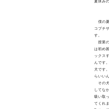
夏休み
GV
僕の夏
コブチ
す。
授業の
は初め
ックス
んです
犬です
らいい
その犬
してな
吸い取
てくれ