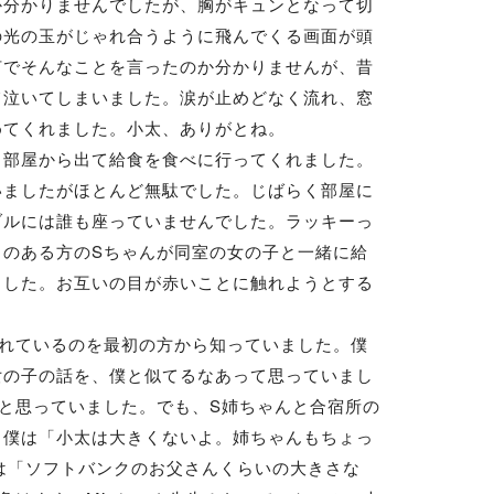
分かりませんでしたが、胸がキュンとなって切
の光の玉がじゃれ合うように飛んでくる画面が頭
何でそんなことを言ったのか分かりませんが、昔
て泣いてしまいました。涙が止めどなく流れ、窓
めてくれました。小太、ありがとね。
部屋から出て給食を食べに行ってくれました。
いましたがほとんど無駄でした。じばらく部屋に
ブルには誰も座っていませんでした。ラッキーっ
のある方のSちゃんが同室の女の子と一緒に給
ました。お互いの目が赤いことに触れようとする
れているのを最初の方から知っていました。僕
女の子の話を、僕と似てるなあって思っていまし
と思っていました。でも、S姉ちゃんと合宿所の
。僕は「小太は大きくないよ。姉ちゃんもちょっ
は「ソフトバンクのお父さんくらいの大きさな