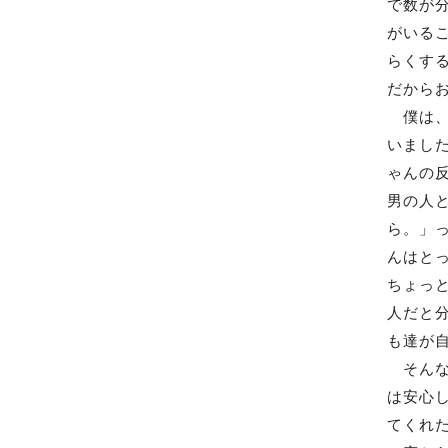
で数が
がいる
らくす
だから
僕は、
いまし
ゃんの
男の人
ら。」
んはと
ちょっ
人だと
も達が
そんな
は安心
てくれ