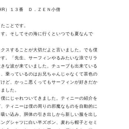
 Ｄ．ＺＥＮ小僧
したことです。
ます。そしてその海に行くといつでも夏なんで
クスすることが大切だよと言いました。でも僕
です。「先生、サーフィンやるみたいな浪でリラ
大きな波が来ていました。チューブも出来ている
も、乗っているのはお兄ちゃんじゃなくて茶色の
だけど、かっこ悪くってもサーフィンが好きだか
りました。
僕にじゃれついてきました。ティニーの紹介を
ど、ティニーは僕の周りの邪魔なものを自動的に
を吸い込み、胴体の引き出しから新しい服を出し
ニングシャツに白い半ズボン、麦わら帽子とセミ