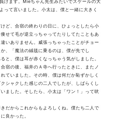
負けます。Mieちゃん先生みたいでスケールの大
よって言いました。小太は、僕と一緒に大きく
けど、合宿の終わりの日に、ひょっとしたら小
分痩せて毛が逆立っちゃってたりしてたこともあ
に違いありません。威張っちゃったことがチョー
とか、「魔法の絨毯に乗るのは、僕が先でし
べると、僕は耳が赤くなっちゃう気がしました。
合宿の後、福井のＡ寺へ行ったときに、またノ
くれていました。その時、僕は何だか恥ずかしく
ギクシャクした感じの二人でしたが、しばらくし
言いました。そしたら、小太は「ワン！」って吠
好きだからこれからもよろしくね。僕たち二人で
トに良かった。