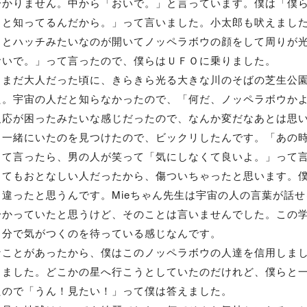
分かりません。中から「おいで。」と言っています。僕は「僕
こと知ってるんだから。」って言いました。小太郎も吠えまし
るとハッチみたいなのが開いてノッペラボウの顔をして周りが
おいで。」って言ったので、僕らはＵＦＯに乗りました。
まだ大人だった頃に、きらきら光る大きな川のそばの芝生公園
た。宇宙の人だと知らなかったので、「何だ、ノッペラボウか
反応が困ったみたいな感じだったので、なんか変だなあとは思
と一緒にいたのを見つけたので、ビックリしたんです。「あの
って言ったら、男の人が笑って「気にしなくて良いよ。」って
ってもおとなしい人だったから、傷ついちゃったと思います。
と違ったと思うんです。Mieちゃん先生は宇宙の人の言葉が話
分かっていたと思うけど、そのことは言いませんでした。この
自分で気がつくのを待っている感じなんです。
ことがあったから、僕はこのノッペラボウの人達を信用しまし
しました。どこかの星へ行こうとしていたのだけれど、僕らと
たので「うん！見たい！」って僕は答えました。