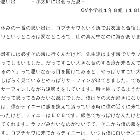
の思い出 －小太郎に出会った夏－
小学校１年８組（１８HR）１３番
休みの一番の思い出は、コブチザワという所でお友達と合宿
ザワというところは変なところで、山の真ん中なのに海があり
最初には必ずその海に行くんだけど、先生達はまず海でリラッ
困ってしまいました。だってすごい大きな音のする浪が来るん
するの？」って思いながら目を開けてみると、やっぱりすごい
。しばらく見ているとやっぱりサーフィンが出てきました。で
。サーフィンしながら遠吠えをしています。時々困ってるよう
んだって思ってるみたいな感じでした。僕はその犬が好きにな
は、僕がティニーに服を換えて貰っている時に僕の近くに来て
かったけど、ティニーはＥＣＢです。銀色でちっぽけなんだけ
ってくれます。ラッパみたいなのがついてて、そこから僕の服
ます。コブチザワに来てからティニーは、いつも僕に白いラン