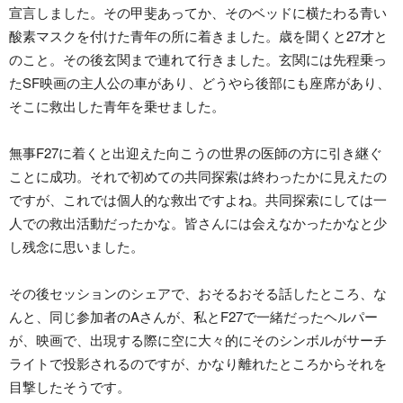
宣言しました。その甲斐あってか、そのベッドに横たわる青い
酸素マスクを付けた青年の所に着きました。歳を聞くと27才と
のこと。その後玄関まで連れて行きました。玄関には先程乗っ
たSF映画の主人公の車があり、どうやら後部にも座席があり、
そこに救出した青年を乗せました。
無事F27に着くと出迎えた向こうの世界の医師の方に引き継ぐ
ことに成功。それで初めての共同探索は終わったかに見えたの
ですが、これでは個人的な救出ですよね。共同探索にしては一
人での救出活動だったかな。皆さんには会えなかったかなと少
し残念に思いました。
その後セッションのシェアで、おそるおそる話したところ、な
んと、同じ参加者のAさんが、私とF27で一緒だったヘルパー
が、映画で、出現する際に空に大々的にそのシンボルがサーチ
ライトで投影されるのですが、かなり離れたところからそれを
目撃したそうです。