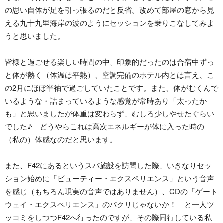
の思い自体が足を引っ張るのだと反省。改めて部屋の窓から見
える九十九里海岸の波のようにセッションを乗りこなしてみよ
うと思いました。
皆様と過ごせる楽しい時間の中、印象的だったのは合宿中ずっ
と体が熱く（体温は平熱）、空調完備のホテル内とは言え、こ
の2月にほぼ半袖で過ごしていたことです。また、体がむくんで
いるような・詰まっているような感覚が常時あり「太ったか
も」と思いましたが体重は変わらず、むしろ少しやせたぐらい
でした♪ どうやらこれは高次エネルギーが体に入った時の
（私の）体感なのだと思います。
また、F42にあるというスパ施設を訪問した際、いきなりセッ
ション始めに「ビューティー・エクスペリエンス」という音声
を感じ（もちろん現実の音声ではありません）、CDの「ゲート
ウェイ・エクスペリエンス」のパクリじゃないか！ と一人ツ
ッコミをしつつF42へ行ったのですが、その際同行している私