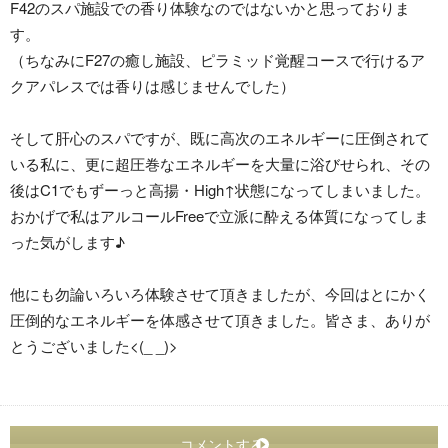
F42のスパ施設での香り体験なのではないかと思っておりま
す。
（ちなみにF27の癒し施設、ピラミッド覚醒コースで行けるア
クアパレスでは香りは感じませんでした）
そして肝心のスパですが、既に高次のエネルギーに圧倒されて
いる私に、更に超圧巻なエネルギーを大量に浴びせられ、その
後はC1でもずーっと高揚・High↑状態になってしまいました。
おかげで私はアルコールFreeで立派に酔える体質になってしま
った気がします♪
他にも勿論いろいろ体験させて頂きましたが、今回はとにかく
圧倒的なエネルギーを体感させて頂きました。皆さま、ありが
とうございました<(_ _)>
コメントする