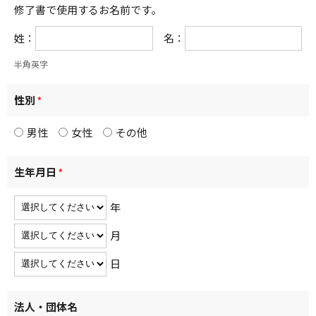
修了書で使用するお名前です。
姓：
名：
半角英字
性別
*
男性
女性
その他
生年月日
*
年
月
日
法人・団体名