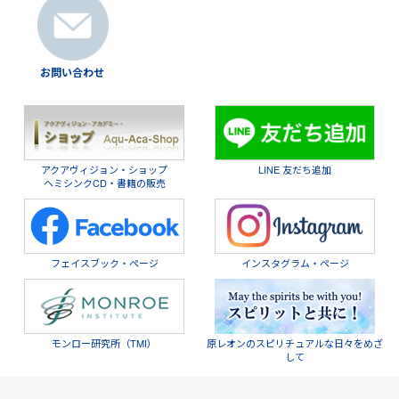
5．会員情報の変更
住所、電話番号などの会員情報に変更が生じた場合には、
お問い合わせ
「セミナー会員情報」ページにて変更手続きをしてくださ
い。
6．個人情報
アクアヴィジョン・ショップ
LINE 友だち追加
ヘミシンクCD・書籍の販売
アクアヴィジョンは、個人情報を「
プライバシーポリシ
ー
」に基づき、適切に取り扱うものとします。
フェイスブック・ページ
インスタグラム・ページ
7．会員の退会
会員が退会を希望する場合には、「セミナー会員情報」ペ
ージにて退会手続きをしてください。
モンロー研究所（TMI）
原レオンのスピリチュアルな日々をめざ
して
8．本サービスの変更・廃止