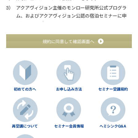
アクアヴィジョン主催のモンロー研究所公式プログラ
ム、およびアクアヴィジョン公認の宿泊セミナーに申
し込むことができます。
2．会費と有効期限
規約に同意して確認画面へ
会費は、無料です。
会員資格は本人の意思による退会まで有効です。
3．会員の登録
初めての方へ
お申し込み方法
セミナー受講規約
本規約に同意の上、会員登録を行ってください。
同じメールアドレスでの複数登録は、無効とします。
4．ID・パスワードの管理
再受講について
セミナー会員情報
ヘミシンクQ&A
IDとパスワードは、自己責任にて管理してください。