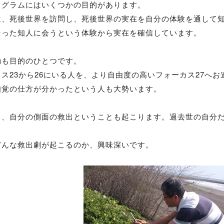
ログラムにはいくつかの目的があります。
は、死後世界を訪問し、死後世界の実在を自分の体験を通して
なった知人に会うという体験から実在を確信しています。
動も目的のひとつです。
ス23から26にいる人を、より自由度の高いフォーカス27へ
知覚の仕方が分かったという人も大勢います。
ら、自分の側面の救出ということも起こります。過去世の自分
どんな救出劇が起こるのか、興味深いです。