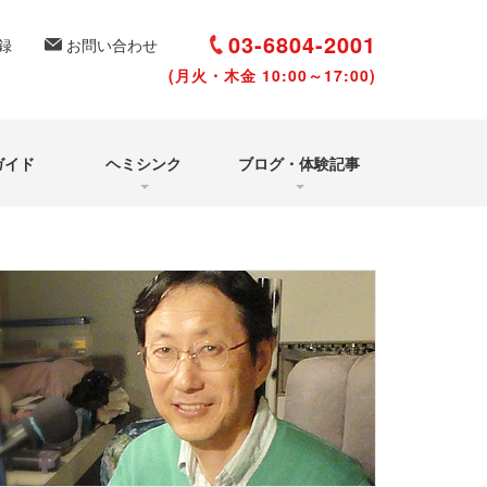
選び方と聴き方
いて
03-6804-2001
録
お問い合わせ
体験シェアルーム
(月火・木金 10:00～17:00)
よくあるご質問
（Q&A）
アクアヴィジョン・
タイムズ
ガイド
ヘミシンク
ブログ・体験記事