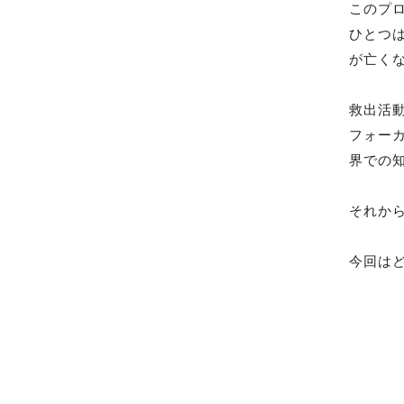
このプ
ひとつ
が亡く
救出活
フォーカ
界での
それか
今回は