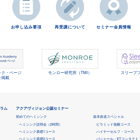
お申し込み要項
再受講について
セミナー会員情報
ック・ページ
モンロー研究所（TMI）
スリープ
を掲載
グラム
アクアヴィジョン公認セミナー
初めてのヘミシンク
坂本政道スペシャル
ヘミシンク説明会（2時間）
ピラミッド覚醒コース
ヘミシンク基礎1コース
ハイヤーセルフ・コース
ヘミシンク基礎2コース
バシャール・ETコンタクト