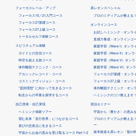
フォーカスレベル・アップ
原レオンスペシャル
フォーカス15／21入門コース
プロのミディアムが教える
フォーカス27基礎コース
オンラインコース
フォーカス27上級コース
お試しヘミシンク・オンライ
トータルセルフ体験コース
直感力養成・オンラインコー
スピリチュアル体験
家庭学習（Wave I）オン
ガイドとの交信コース
家庭学習（Wave II）オン
時空を超える旅コース
家庭学習（Wave V）オン
体外離脱テクニック・コース
家庭学習（Wave VI）オン
アカシックレコード・コース
フォーカス27基礎・オンラ
コスミックヴィジョン・コース
フォーカス27上級・オンラ
“霊的理想” に向かって生きるコース
体外離脱テクニック・オン
転生からの卒業を探求するコース
ヘミシンクのコツ教えます
自己啓発・自己実現
宿泊セミナー
ヘミシンク体験ツアー
宇宙から〈豊かさ〉の恵み
望む未来「並行世界」につながるコース
プロのミディアムが教える
ー
喜びの交差点に生きるコース
坂本政道＆原レオン「龍の
宇宙からお金の恵みを受け取るコース Part 1-2