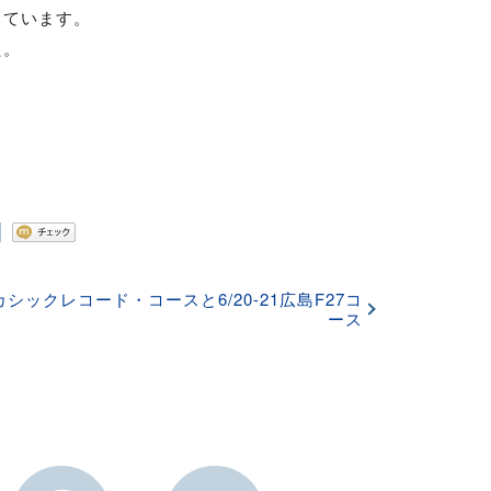
しています。
た。
アカシックレコード・コースと6/20-21広島F27コ
ース