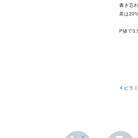
書き忘
差は2
P値で3
ピラ