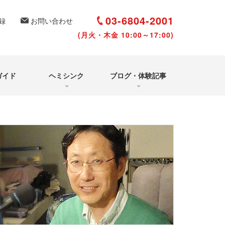
選び方と聴き方
いて
03-6804-2001
録
お問い合わせ
体験シェアルーム
(月火・木金 10:00～17:00)
よくあるご質問
（Q&A）
アクアヴィジョン・
タイムズ
ガイド
ヘミシンク
ブログ・体験記事