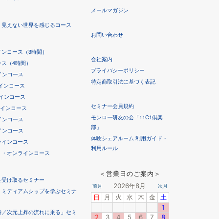
メールマガジン
！見えない世界を感じるコース
お問い合わせ
ンコース（3時間）
会社案内
ス（4時間）
プライバシーポリシー
ラインコース
特定商取引法に基づく表記
ラインコース
ラインコース
セミナー会員規約
ラインコース
モンロー研友の会「11C1倶楽
インコース
部」
インコース
体験シェアルーム 利用ガイド・
ラインコース
利用ルール
！・オンラインコース
＜営業日のご案内＞
を受け取るセミナー
！ミディアムシップを学ぶセミナ
時／次元上昇の流れに乗る」セミ