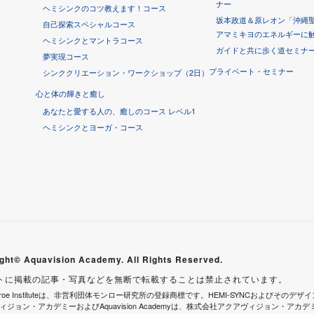
ナー
ヘミシンクのコツ教えます！コース
坂本政道＆原レオン「沖縄聖
自己探索スペシャルコース
アマミキヨのエネルギーに
ヘミシンクとマントラコース
ガイドと共に歩く道セミナ
夢実現コース
プライベート・セミナー
シンククリエーション・ワークショップ（2日）
心と体の輝きと癒し
あなたと愛する人の、癒しのコース レベル1
ヘミシンクとヨーガ・コース
ght© Aquavision Academy. All Rights Reserved.
トに掲載の記事・写真などを無断で転載することは禁止されています。
onroe Instituteは、非営利団体モンロー研究所の登録商標です。HEMI-SYNCおよびそのデザインは、In
ィジョン・アカデミーおよびAquavision Academyは、株式会社アクアヴィジョン・アカ