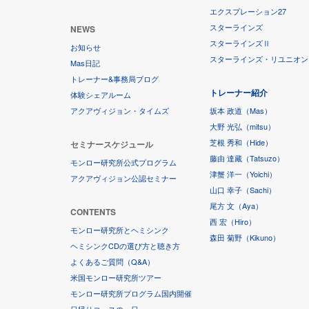
エクスプレーション27
スターラインズ
NEWS
スターラインズⅡ
お知らせ
スターラインズ・リユニオン
Mas日記
トレーナー&事務局ブログ
トレーナー紹介
体験シェアルーム
アクアヴィジョン・タイムズ
坂本 政道（Mas）
大野 光弘（mitsu）
芝根 秀和（Hide）
セミナースケジュール
藤由 達藏（Tatsuzo）
モンロー研究所公式プログラム
津蟹 洋一（Yoichi）
アクアヴィジョン公認セミナー
山口 幸子（Sachi）
尾方 文（Aya）
CONTENTS
西 宏（Hiro）
モンロー研究所とヘミシンク
森田 菊野（Kikuno）
ヘミシンクCDの選び方と聴き方
よくあるご質問（Q&A）
米国モンロー研究所ツアー
モンロー研究所プログラム国内開催