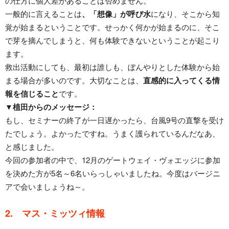
の仕方に個人差があることは否めません。
一般的に言えることは
、「想像」が呼び水
になり、そこから知
覚が始まるということです。せっかく何かが始まるのに、そこ
で芽を摘んでしまうと、何も体験できないということが起こり
ます。
救出活動にしても、最初は誰しも、ぼんやりとした体験から始
まる場合が多いのです。大切なことは、
直感的に入ってくる情
報を信じること
です。
▼植田からのメッセージ：
もし、セミナーの終了が一日遅かったら、台風9号の直撃を受け
たでしょう。よかったですね。うまく護られているんだなあ、
と感じました。
今回の参加者の中で、12月のゲートウェイ・ヴォエッジに参加
を決めた方が5名～6名いらっしゃいましたね。今度はバージニ
アで会いましょうね～。
2. マス・ミッツィ情報