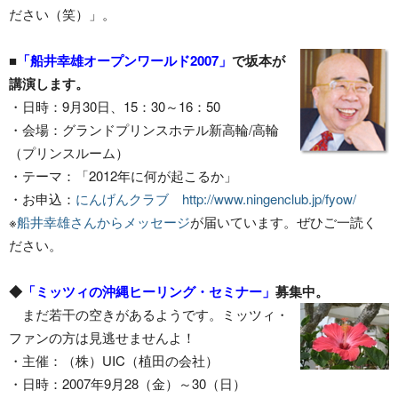
ださい（笑）」。
■
「船井幸雄オープンワールド2007」
で坂本が
講演します。
・日時：9月30日、15：30～16：50
・会場：グランドプリンスホテル新高輪/高輪
（プリンスルーム）
・テーマ：「2012年に何が起こるか」
・お申込：
にんげんクラブ
http://www.ningenclub.jp/fyow/
※
船井幸雄さんからメッセージ
が届いています。ぜひご一読く
ださい。
◆
「ミッツィの沖縄ヒーリング・セミナー」
募集中。
まだ若干の空きがあるようです。ミッツィ・
ファンの方は見逃せませんよ！
・主催：（株）UIC（植田の会社）
・日時：2007年9月28（金）～30（日）