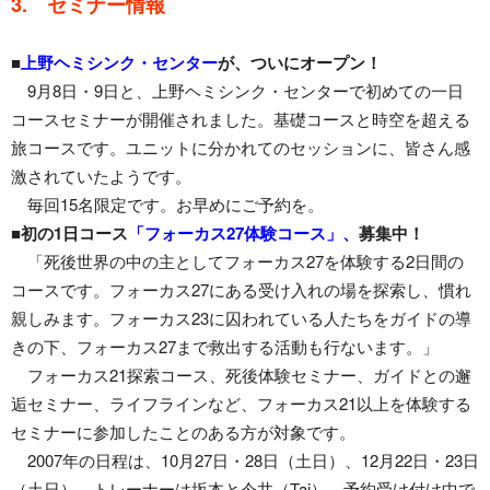
3. セミナー情報
■
上野ヘミシンク・センター
が、ついにオープン！
9月8日・9日と、上野ヘミシンク・センターで初めての一日
コースセミナーが開催されました。基礎コースと時空を超える
旅コースです。ユニットに分かれてのセッションに、皆さん感
激されていたようです。
毎回15名限定です。お早めにご予約を。
■初の1日コース
「フォーカス27体験コース」、
募集中！
「死後世界の中の主としてフォーカス27を体験する2日間の
コースです。フォーカス27にある受け入れの場を探索し、慣れ
親しみます。フォーカス23に囚われている人たちをガイドの導
きの下、フォーカス27まで救出する活動も行ないます。」
フォーカス21探索コース、死後体験セミナー、ガイドとの邂
逅セミナー、ライフラインなど、フォーカス21以上を体験する
セミナーに参加したことのある方が対象です。
2007年の日程は、10月27日・28日（土日）、12月22日・23日
（土日）。トレーナーは坂本と今井（Tai）。予約受け付け中で