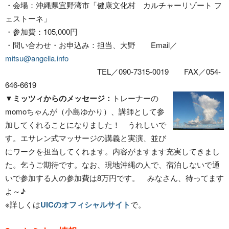
・会場：沖縄県宜野湾市「健康文化村 カルチャーリゾート フ
ェストーネ」
・参加費：105,000円
・問い合わせ・お申込み：担当、大野 Email／
mitsu@angella.info
TEL／090-7315-0019 FAX／054-
646-6619
▼ミッツィからのメッセージ：
トレーナーの
momoちゃんが（小島ゆかり）、講師として参
加してくれることになりました！ うれしいで
す。エサレン式マッサージの講義と実演、並び
にワークを担当してくれます。内容がますます充実してきまし
た。乞うご期待です。なお、現地沖縄の人で、宿泊しないで通
いで参加する人の参加費は8万円です。 みなさん、待ってます
よ～♪
※詳しくは
UICのオフィシャルサイト
で。