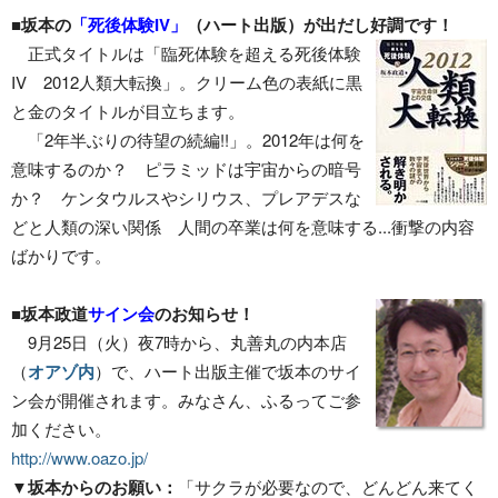
■坂本の
「死後体験IV」
（ハート出版）が出だし好調です！
正式タイトルは「臨死体験を超える死後体験
IV 2012人類大転換」。クリーム色の表紙に黒
と金のタイトルが目立ちます。
「2年半ぶりの待望の続編!!」。2012年は何を
意味するのか？ ピラミッドは宇宙からの暗号
か？ ケンタウルスやシリウス、プレアデスな
どと人類の深い関係 人間の卒業は何を意味する...衝撃の内容
ばかりです。
■坂本政道
サイン会
のお知らせ！
9月25日（火）夜7時から、丸善丸の内本店
（
オアゾ内
）で、ハート出版主催で坂本のサイ
ン会が開催されます。みなさん、ふるってご参
加ください。
http://www.oazo.jp/
▼坂本からのお願い：
「サクラが必要なので、どんどん来てく