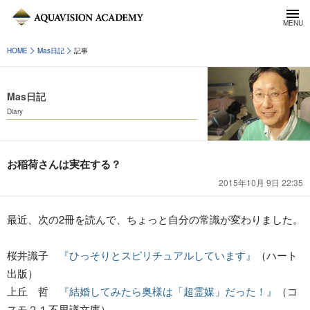
HOME
Mas日記
記事
Mas日記
Diary
お稲荷さんは実在する？
2015年10月 9日 22:35
最近、次の2冊を読んで、ちょっと自分の常識が変わりました。
桜井識子
『ひっそりとスピリチュアルしています』
（ハート
出版）
上丘 哲
『結婚してみたら奥様は「超霊媒」だった！』
（コ
スモ２１不思議文庫）