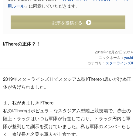
用ルール
」に同意していただきます。
記事を投稿する
I/Thereの正体？！
2019年12月27日 20:14
ニックネーム：
yoshi
カテゴリ：
スターラインズII
2019年スタ－ラインズⅡでスタジアム型I/Thereの思いがけぬ正
体が告げられました。
１、我が勇ましきI/There
私のI/Thereはポピュラ－なスタジアム型陸上競技場で、赤土の
陸上トラックはいつも軍隊が行進しており、トラック円内も軍
隊が整列して訓示を受けていました。私も軍隊のメンバ－らし
く、参謀長と名乗る軍人が上官です。