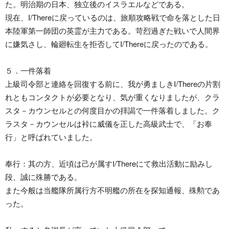
た。明治期の日本、独立後のイスラエルなどである。
現在、I/Thereに戻っているのは、旅順攻略戦で命を落とした日
本陸軍第一師団の英霊が主力である。苛烈過ぎた戦いで人間界
に嫌気さし、輪廻転生を拒否してI/Thereに戻ったのである。
５．一件落着
上級司令部と連絡を回復する前に、我が勇ましきI/Thereの片割
れともコンタクトが必要となり、気が重くなりましたが、クラ
スタ－カウンセルとの何度目かの拝謁で一件落着しました。ク
ラスタ－カウンセルは裃に威儀を正した高級武士で、「お奉
行」と呼ばれていました。
奉行：其の方、近頃は己が属すI/Thereにて救出活動に励みし
段、誠に殊勝である。
また今般は当艦隊所属行方不明艦の所在を探知通報、殊勲であ
った。