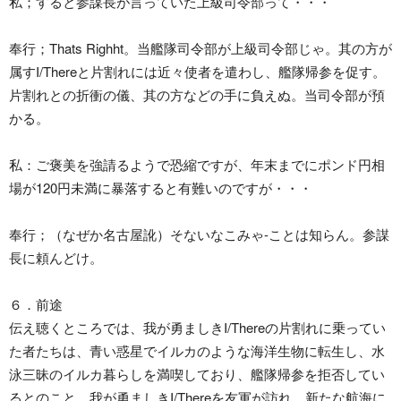
私；すると参謀長が言っていた上級司令部って・・・
奉行；Thats Righht。当艦隊司令部が上級司令部じゃ。其の方が
属すI/Thereと片割れには近々使者を遣わし、艦隊帰参を促す。
片割れとの折衝の儀、其の方などの手に負えぬ。当司令部が預
かる。
私：ご褒美を強請るようで恐縮ですが、年末までにポンド円相
場が120円未満に暴落すると有難いのですが・・・
奉行；（なぜか名古屋訛）そないなこみゃ-ことは知らん。参謀
長に頼んどけ。
６．前途
伝え聴くところでは、我が勇ましきI/Thereの片割れに乗ってい
た者たちは、青い惑星でイルカのような海洋生物に転生し、水
泳三昧のイルカ暮らしを満喫しており、艦隊帰参を拒否してい
るとのこと。我が勇ましきI/Thereを友軍が訪れ、新たな航海に