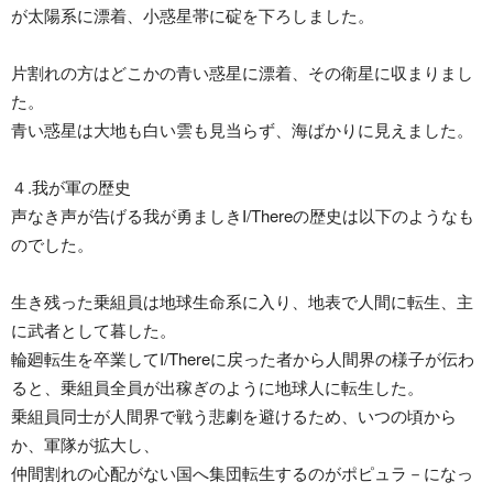
が太陽系に漂着、小惑星帯に碇を下ろしました。
片割れの方はどこかの青い惑星に漂着、その衛星に収まりまし
た。
青い惑星は大地も白い雲も見当らず、海ばかりに見えました。
４.我が軍の歴史
声なき声が告げる我が勇ましきI/Thereの歴史は以下のようなも
のでした。
生き残った乗組員は地球生命系に入り、地表で人間に転生、主
に武者として暮した。
輪廻転生を卒業してI/Thereに戻った者から人間界の様子が伝わ
ると、乗組員全員が出稼ぎのように地球人に転生した。
乗組員同士が人間界で戦う悲劇を避けるため、いつの頃から
か、軍隊が拡大し、
仲間割れの心配がない国へ集団転生するのがポピュラ－になっ