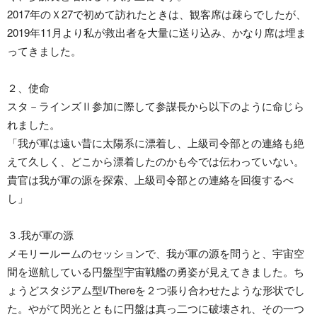
2017年のＸ27で初めて訪れたときは、観客席は疎らでしたが、
2019年11月より私が救出者を大量に送り込み、かなり席は埋ま
ってきました。
２、使命
スタ－ラインズⅡ参加に際して参謀長から以下のように命じら
れました。
「我が軍は遠い昔に太陽系に漂着し、上級司令部との連絡も絶
えて久しく、どこから漂着したのかも今では伝わっていない。
貴官は我が軍の源を探索、上級司令部との連絡を回復するべ
し」
３.我が軍の源
メモリールームのセッションで、我が軍の源を問うと、宇宙空
間を巡航している円盤型宇宙戦艦の勇姿が見えてきました。ち
ょうどスタジアム型I/Thereを２つ張り合わせたような形状でし
た。やがて閃光とともに円盤は真っ二つに破壊され、その一つ