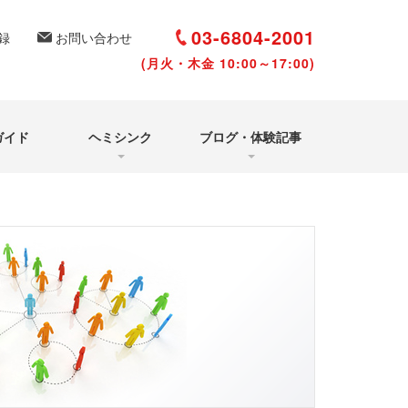
選び方と聴き方
いて
03-6804-2001
録
お問い合わせ
体験シェアルーム
(月火・木金 10:00～17:00)
よくあるご質問
（Q&A）
アクアヴィジョン・
タイムズ
ガイド
ヘミシンク
ブログ・体験記事