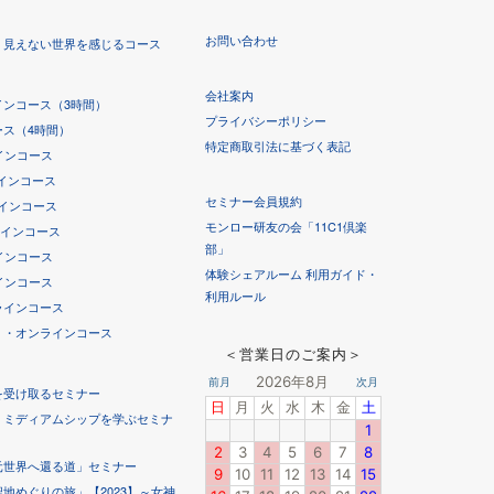
お問い合わせ
！見えない世界を感じるコース
会社案内
ンコース（3時間）
プライバシーポリシー
ス（4時間）
特定商取引法に基づく表記
ラインコース
ラインコース
セミナー会員規約
ラインコース
モンロー研友の会「11C1倶楽
ラインコース
部」
インコース
体験シェアルーム 利用ガイド・
インコース
利用ルール
ラインコース
！・オンラインコース
＜営業日のご案内＞
を受け取るセミナー
！ミディアムシップを学ぶセミナ
元世界へ還る道」セミナー
地めぐりの旅」【2023】～女神