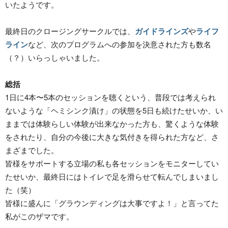
いたようです。
最終日のクロージングサークルでは、
ガイドラインズ
や
ライフ
ライン
など、次のプログラムへの参加を決意された方も数名
（？）いらっしゃいました。
総括
1日に4本〜5本のセッションを聴くという、普段では考えられ
ないような「ヘミシンク漬け」の状態を5日も続けたせいか、い
ままでは体験らしい体験が出来なかった方も、驚くような体験
をされたり、自分の今後に大きな気付きを得られた方など、さ
まざまでした。
皆様をサポートする立場の私も各セッションをモニターしてい
たせいか、最終日にはトイレで足を滑らせて転んでしまいまし
た（笑）
皆様に盛んに「グラウンディングは大事ですよ！」と言ってた
私がこのザマです。