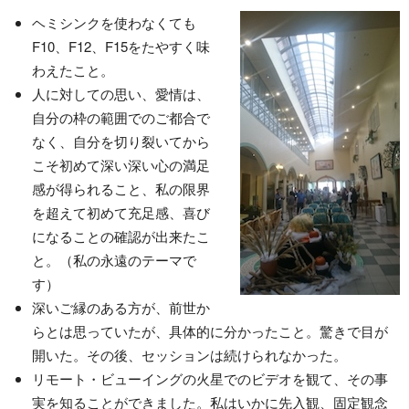
ヘミシンクを使わなくても
F10、F12、F15をたやすく味
わえたこと。
人に対しての思い、愛情は、
自分の枠の範囲でのご都合で
なく、自分を切り裂いてから
こそ初めて深い深い心の満足
感が得られること、私の限界
を超えて初めて充足感、喜び
になることの確認が出来たこ
と。（私の永遠のテーマで
す）
深いご縁のある方が、前世か
らとは思っていたが、具体的に分かったこと。驚きで目が
開いた。その後、セッションは続けられなかった。
リモート・ビューイングの火星でのビデオを観て、その事
実を知ることができました。私はいかに先入観、固定観念