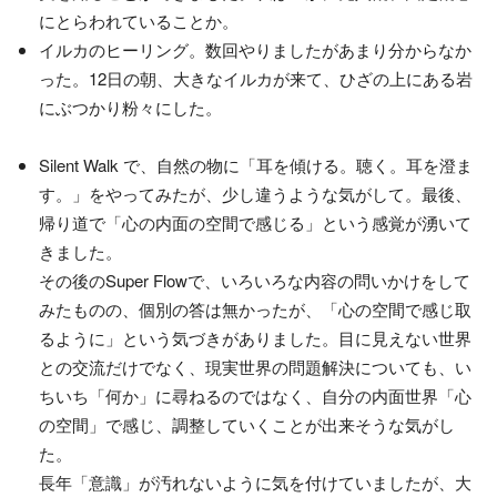
にとらわれていることか。
イルカのヒーリング。数回やりましたがあまり分からなか
った。12日の朝、大きなイルカが来て、ひざの上にある岩
にぶつかり粉々にした。
Silent Walk で、自然の物に「耳を傾ける。聴く。耳を澄ま
す。」をやってみたが、少し違うような気がして。最後、
帰り道で「心の内面の空間で感じる」という感覚が湧いて
きました。
その後のSuper Flowで、いろいろな内容の問いかけをして
みたものの、個別の答は無かったが、「心の空間で感じ取
るように」という気づきがありました。目に見えない世界
との交流だけでなく、現実世界の問題解決についても、い
ちいち「何か」に尋ねるのではなく、自分の内面世界「心
の空間」で感じ、調整していくことが出来そうな気がし
た。
長年「意識」が汚れないように気を付けていましたが、大