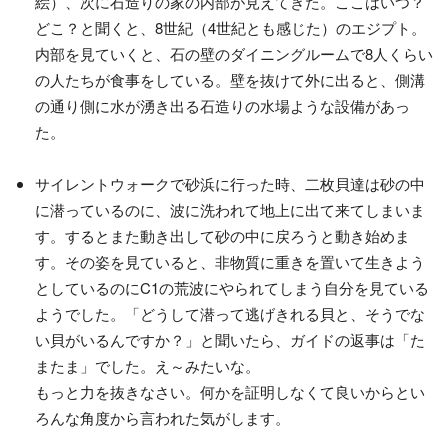
絵）、次に石造りの家の内部が見えてきた。ここはいつ？
どこ？と聞くと、8世紀（4世紀とも感じた）のエジプト。
内部を見ていくと、石の壁のダイニングルームで8人くらい
の人たちが食事をしている。壁を抜けて外に出ると、側溝
の通り側に水が湧き出る石造りの水場ような設備があっ
た。
サイレントウォークで砂浜に行った時、二枚貝達は砂の中
に潜っているのに、波に洗われて地上に出て来てしまいま
す。するとまた動き出して砂の中に戻ろうと動き始めま
す。その姿を見ていると、非物質に重きを置いて生きよう
としているのにC1の荒波にやられてしまう自分を見ている
ようでした。「どうして潜って逃げきれる貝と、そうでな
い貝がいるんですか？」と聞いたら、ガイドの返事は「た
またま」でした。え～みたいな。
もっと力を抜きなさい。何かを証明しなくて良いからとい
ろんな角度から言われた気がします。