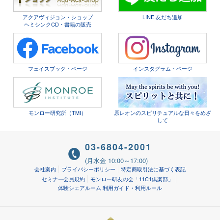
アクアヴィジョン・ショップ
LINE 友だち追加
ヘミシンクCD・書籍の販売
フェイスブック・ページ
インスタグラム・ページ
モンロー研究所（TMI）
原レオンのスピリチュアルな日々をめざ
して
03-6804-2001
(月水金 10:00～17:00)
会社案内
プライバシーポリシー
特定商取引法に基づく表記
セミナー会員規約
モンロー研友の会「11C1倶楽部」
体験シェアルーム 利用ガイド・利用ルール