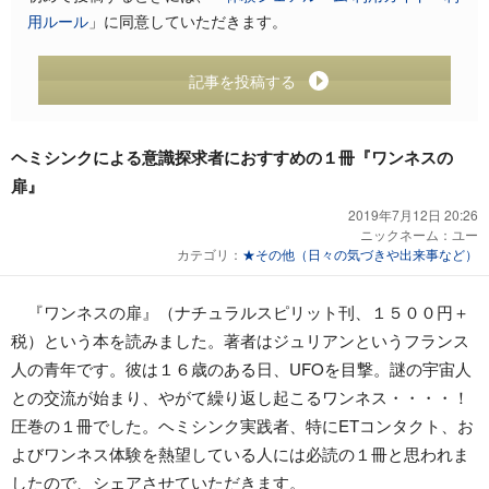
用ルール
」に同意していただきます。
記事を投稿する
ヘミシンクによる意識探求者におすすめの１冊『ワンネスの
扉』
2019年7月12日 20:26
ニックネーム：
ユー
カテゴリ：
★その他（日々の気づきや出来事など）
『ワンネスの扉』（ナチュラルスピリット刊、１５００円＋
税）という本を読みました。著者はジュリアンというフランス
人の青年です。彼は１６歳のある日、UFOを目撃。謎の宇宙人
との交流が始まり、やがて繰り返し起こるワンネス・・・・！
圧巻の１冊でした。ヘミシンク実践者、特にETコンタクト、お
よびワンネス体験を熱望している人には必読の１冊と思われま
したので、シェアさせていただきます。