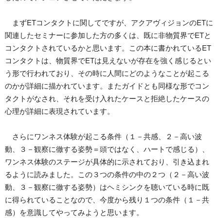
まずETコンタクトに関してですが、アクアヴィジョンのETに
関連したセミナーに参加した方の多くは、既に非物質界でETと
コンタクトされているかと思います。この本に書かれているET
コンタクトは、物質界でETは見えないが存在を強く感じるとい
う形で行われており、その時に人間にどのようなことが起こる
のかが詳細に描かれています。またガイドとも同様な形でコン
タクトがなされ、それを受け入れたケースと拒絶したケースの
心理が詳細に表現されています。
さらにワンネス体験が起こる条件（１－共感、２－高い波
動、３－観察に徹する姿勢＝頭ではなく、ハートで感じる）、
ワンネス体験のステージが具体的に示されており、引き込まれ
るように読みました。この３つの条件の中の２つ（２－高い波
動、３－観察に徹する姿勢）はヘミシンクを聴いている時に既
に得られていることなので、今度から残り１つの条件（１－共
感）を意識してやってみようと思います。