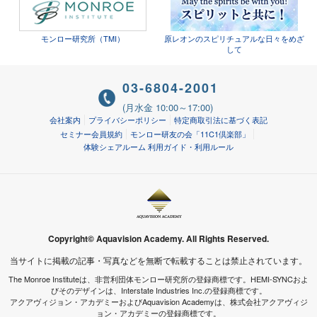
モンロー研究所（TMI）
原レオンのスピリチュアルな日々をめざ
して
03-6804-2001
(月水金 10:00～17:00)
会社案内
プライバシーポリシー
特定商取引法に基づく表記
セミナー会員規約
モンロー研友の会「11C1倶楽部」
体験シェアルーム 利用ガイド・利用ルール
Copyright© Aquavision Academy. All Rights Reserved.
当サイトに掲載の記事・写真などを無断で転載することは禁止されています。
The Monroe Instituteは、非営利団体モンロー研究所の登録商標です。HEMI-SYNCおよ
びそのデザインは、Interstate Industries Inc.の登録商標です。
アクアヴィジョン・アカデミーおよびAquavision Academyは、株式会社アクアヴィジ
ョン・アカデミーの登録商標です。